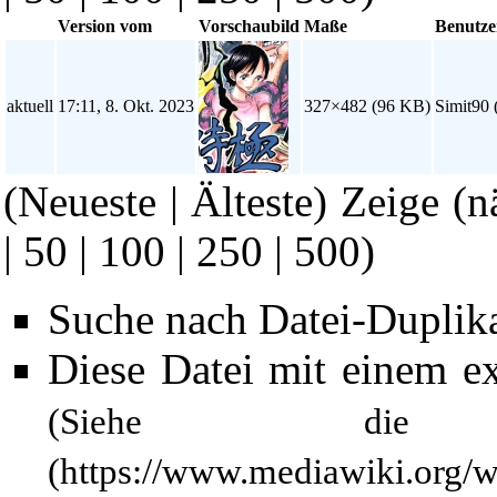
Version vom
Vorschaubild
Maße
Benutze
aktuell
17:11, 8. Okt. 2023
327×482
(96 KB)
Simit90
(Neueste | Älteste) Zeige (n
|
50
|
100
|
250
|
500
)
Suche nach Datei-Duplik
Diese Datei mit einem e
(Siehe 