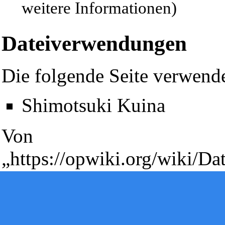
weitere Informationen)
Dateiverwendungen
Die folgende Seite verwende
Diese Seite wurde zuletzt am 8. Oktober 2023 um 17:11 Uhr geä
Shimotsuki Kuina
Powered by
Computer-Base
.
Datenschutz-Optionen
Von
„
https://opwiki.org/wiki/D