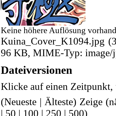
Keine höhere Auflösung vorhand
Kuina_Cover_K1094.jpg
‎ 
96 KB, MIME-Typ: image/j
Dateiversionen
Klicke auf einen Zeitpunkt,
(Neueste | Älteste) Zeige (n
|
50
|
100
|
250
|
500
)