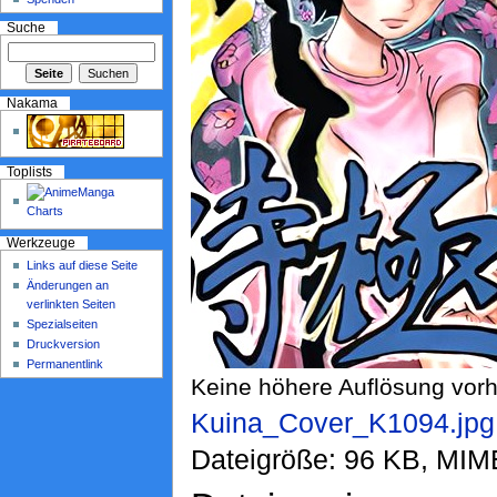
Suche
Nakama
Toplists
Werkzeuge
Links auf diese Seite
Änderungen an
verlinkten Seiten
Spezialseiten
Druckversion
Permanentlink
Keine höhere Auflösung vor
Kuina_Cover_K1094.jpg
Dateigröße: 96 KB, MIM