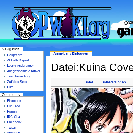
Navigation
Anmelden / Einloggen
Hauptseite
Aktuelle Kapitel
Datei:Kuina Cove
Letzte Änderungen
Ausgezeichnete Artikel
Teambewerbung
Zufällige Seite
Datei
Dateiversionen
Hilfe
Community
Einloggen
Die Crew
Forum
IRC-Chat
Facebook
Twitter
Spenden