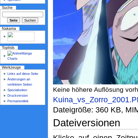
Suche
Nakama
Toplists
Werkzeuge
Links auf diese Seite
Änderungen an
verlinkten Seiten
Keine höhere Auflösung vor
Spezialseiten
Druckversion
Kuina_vs_Zorro_2001.
Permanentlink
Dateigröße: 360 KB, MI
Dateiversionen
Klicke auf einen Zeitp