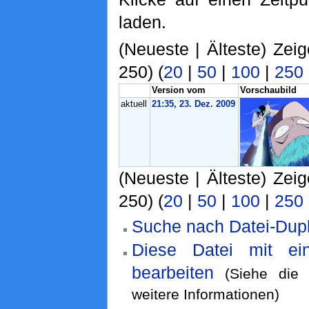
laden.
(Neueste | Älteste) Zei
250) (
20
|
50
|
100
|
250
Version vom
Vorschaubild
aktuell
21:35, 23. Dez. 2009
(Neueste | Älteste) Zei
250) (
20
|
50
|
100
|
250
Suche nach Datei-Dupl
Diese Datei mit ei
bearbeiten
(Siehe di
weitere Informationen)