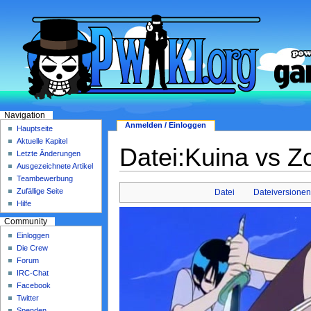
Navigation
Anmelden / Einloggen
Hauptseite
Aktuelle Kapitel
Datei:Kuina vs 
Letzte Änderungen
Ausgezeichnete Artikel
Teambewerbung
Zufällige Seite
Datei
Dateiversione
Hilfe
Community
Einloggen
Die Crew
Forum
IRC-Chat
Facebook
Twitter
Spenden