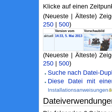
Klicke auf einen Zeitpun
(Neueste | Älteste) Zeig
250
|
500
)
Version vom
Vorschaubild
aktuell
14:33, 5. Mai 2013
(Neueste | Älteste) Zeig
250
|
500
)
Suche nach Datei-Dupl
Diese Datei mit ein
Installationsanweisungen
Dateiverwendunge