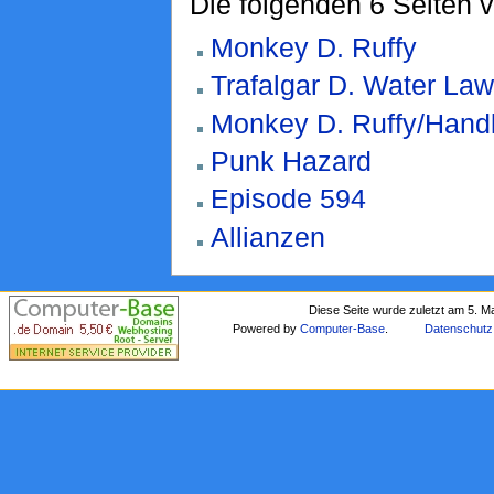
Die folgenden 6 Seiten 
Monkey D. Ruffy
Trafalgar D. Water Law
Monkey D. Ruffy/Hand
Punk Hazard
Episode 594
Allianzen
Diese Seite wurde zuletzt am 5. M
Powered by
Computer-Base
.
Datenschutz