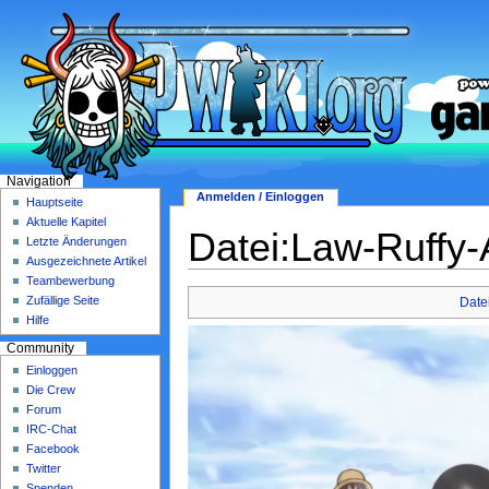
Navigation
Anmelden / Einloggen
Hauptseite
Aktuelle Kapitel
Datei:Law-Ruffy-
Letzte Änderungen
Ausgezeichnete Artikel
Teambewerbung
Zufällige Seite
Date
Hilfe
Community
Einloggen
Die Crew
Forum
IRC-Chat
Facebook
Twitter
Spenden