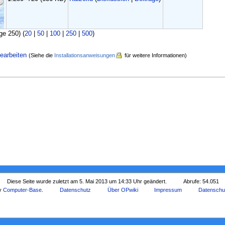
ge 250) (
20
|
50
|
100
|
250
|
500
)
earbeiten
(Siehe die
Installationsanweisungen
für weitere Informationen)
Diese Seite wurde zuletzt am 5. Mai 2013 um 14:33 Uhr geändert.
Abrufe: 54.051
by
Computer-Base
.
Datenschutz
Über OPwiki
Impressum
Datenschu