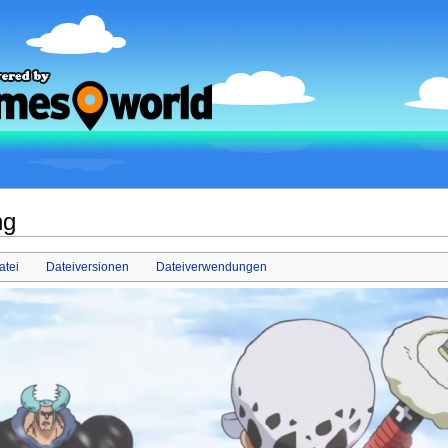
ng
atei
Dateiversionen
Dateiverwendungen