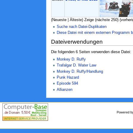
(Neueste | Älteste) Zeige (nächste 250) (vorheri
Suche nach Datei-Duplikaten
Diese Datei mit einem externen Programm b
Dateiverwendungen
Die folgenden 6 Seiten verwenden diese Datei:
Monkey D. Ruffy
Trafalgar D. Water Law
Monkey D. Ruffy/Handlung
Punk Hazard
Episode 594
Allianzen
Powered 