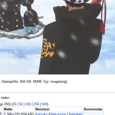
el, Dateigröße: 656 KB, MIME-Typ: image/png)
 laden.
ge 250) (
20
|
50
|
100
|
250
|
500
)
Maße
Benutzer
Kommentar
1.280×720
(656 KB)
Kaizoku
(
Diskussion
|
Beiträge
)