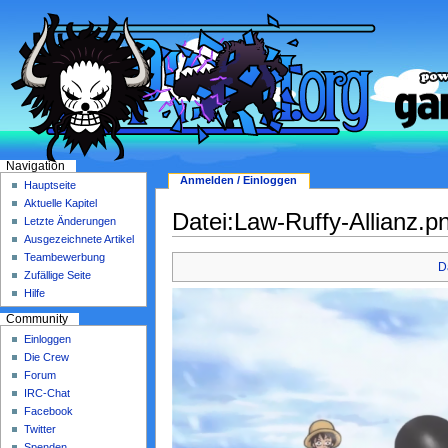
Navigation
Anmelden / Einloggen
Hauptseite
Aktuelle Kapitel
Datei:Law-Ruffy-Allianz.p
Letzte Änderungen
Ausgezeichnete Artikel
Teambewerbung
D
Zufällige Seite
Hilfe
Community
Einloggen
Die Crew
Forum
IRC-Chat
Facebook
Twitter
Spenden