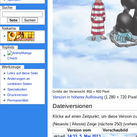
Suche
Nakama
Toplists
Werkzeuge
Links auf diese Seite
Änderungen an
verlinkten Seiten
Spezialseiten
Größe der Voransicht: 800 × 450 Pixel
Druckversion
Version in höherer Auflösung
‎ (1.280 × 720 Pix
Permanentlink
Dateiversionen
Klicke auf einen Zeitpunkt, um diese Version zu
(Neueste | Älteste) Zeige (nächste 250) (vorheri
Version vom
Vorschaubild
aktuell
14:33, 5. Mai 2013