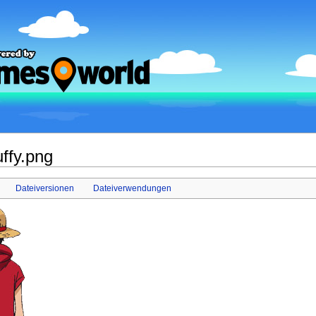
uffy.png
Dateiversionen
Dateiverwendungen