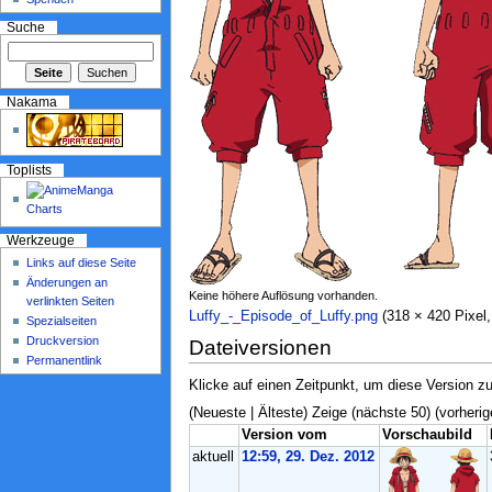
Suche
Nakama
Toplists
Werkzeuge
Links auf diese Seite
Änderungen an
Keine höhere Auflösung vorhanden.
verlinkten Seiten
Luffy_-_Episode_of_Luffy.png
‎ (318 × 420 Pixe
Spezialseiten
Druckversion
Dateiversionen
Permanentlink
Klicke auf einen Zeitpunkt, um diese Version zu
(Neueste | Älteste) Zeige (nächste 50) (vorherig
Version vom
Vorschaubild
aktuell
12:59, 29. Dez. 2012