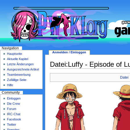
Navigation
Anmelden / Einloggen
Hauptseite
Aktuelle Kapitel
Datei:Luffy - Episode of L
Letzte Änderungen
Ausgezeichnete Artikel
Teambewerbung
Datei
Zufällige Seite
Hilfe
Community
Einloggen
Die Crew
Forum
IRC-Chat
Facebook
Twitter
Spenden