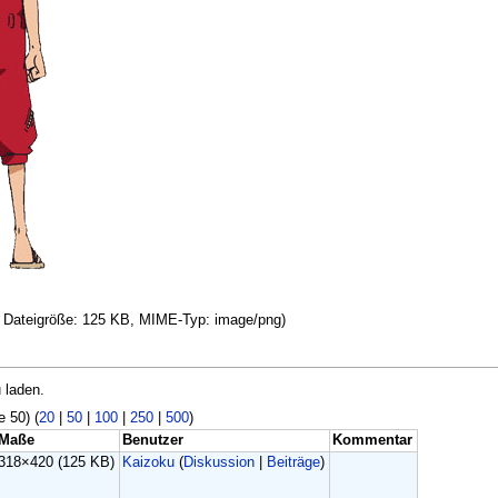
l, Dateigröße: 125 KB, MIME-Typ: image/png)
 laden.
e 50) (
20
|
50
|
100
|
250
|
500
)
Maße
Benutzer
Kommentar
318×420
(125 KB)
Kaizoku
(
Diskussion
|
Beiträge
)