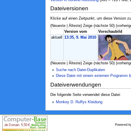
Dateiversionen
Klicke auf einen Zeitpunkt, um diese Version zu
(Neueste | Älteste) Zeige (nächste 50) (vorherig
Version vom
Vorschaubild
aktuell
13:35, 9. Mai 2010
(Neueste | Älteste) Zeige (nächste 50) (vorherig
Suche nach Datei-Duplikaten
Diese Datei mit einem externen Programm b
Dateiverwendungen
Die folgende Seite verwendet diese Datei:
Monkey D. Ruffys Kleidung
Powered 