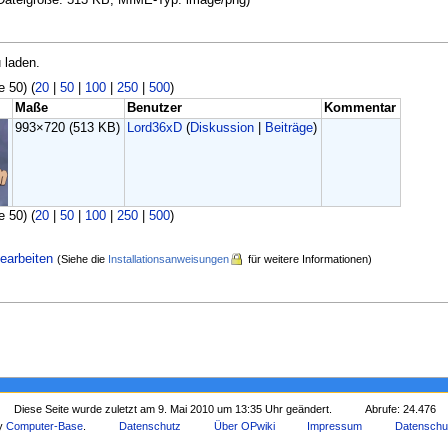
 laden.
e 50) (
20
|
50
|
100
|
250
|
500
)
Maße
Benutzer
Kommentar
993×720
(513 KB)
Lord36xD
(
Diskussion
|
Beiträge
)
e 50) (
20
|
50
|
100
|
250
|
500
)
earbeiten
(Siehe die
Installationsanweisungen
für weitere Informationen)
Diese Seite wurde zuletzt am 9. Mai 2010 um 13:35 Uhr geändert.
Abrufe: 24.476
by
Computer-Base
.
Datenschutz
Über OPwiki
Impressum
Datenschu