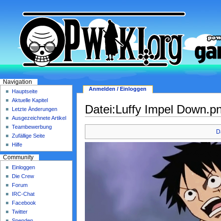
Navigation
Anmelden / Einloggen
Hauptseite
Aktuelle Kapitel
Datei:Luffy Impel Down.p
Letzte Änderungen
Ausgezeichnete Artikel
Teambewerbung
D
Zufällige Seite
Hilfe
Community
Einloggen
Die Crew
Forum
IRC-Chat
Facebook
Twitter
Spenden