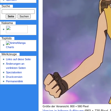
Suche
Nakama
Toplists
Werkzeuge
Links auf diese Seite
Änderungen an
verlinkten Seiten
Spezialseiten
Druckversion
Permanentlink
Größe der Voransicht: 800 × 580 Pixel
Version in höherer Auflösung
‎ (993 × 720 Pixel