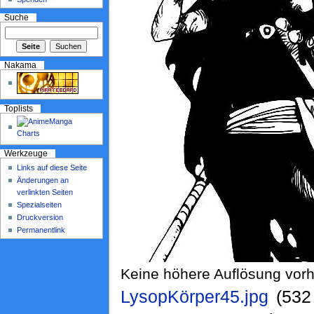
Suche
Nakama
Toplists
Werkzeuge
Links auf diese Seite
Änderungen an
verlinkten Seiten
Spezialseiten
Druckversion
Permanentlink
Keine höhere Auflösung vor
LysopKörper45.jpg
‎ (53