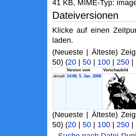
41 KB, MIME-Typ: image
Dateiversionen
Klicke auf einen Zeitp
laden.
(Neueste | Älteste) Zei
50) (
20
|
50
|
100
|
250
|
Version vom
Vorschaubild
aktuell
14:08, 5. Jan. 2008
(Neueste | Älteste) Zei
50) (
20
|
50
|
100
|
250
|
Suche nach Datei-Dupl