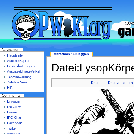
Navigation
Anmelden / Einloggen
Hauptseite
Aktuelle Kapitel
Datei:LysopKörpe
Letzte Änderungen
Ausgezeichnete Artikel
Teambewerbung
Zufällige Seite
Datei
Dateiversionen
Hilfe
Community
Einloggen
Die Crew
Forum
IRC-Chat
Facebook
Twitter
Spenden