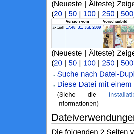
(Neueste | Älteste) Zeig
(
20
|
50
|
100
|
250
|
500
Version vom
Vorschaubild
aktuell
17:48, 31. Jul. 2009
(Neueste | Älteste) Zeig
(
20
|
50
|
100
|
250
|
500
Suche nach Datei-Dupl
Diese Datei mit einem
(Siehe die
Installa
Informationen)
Dateiverwendunge
Die folgenden 2 Seiten 