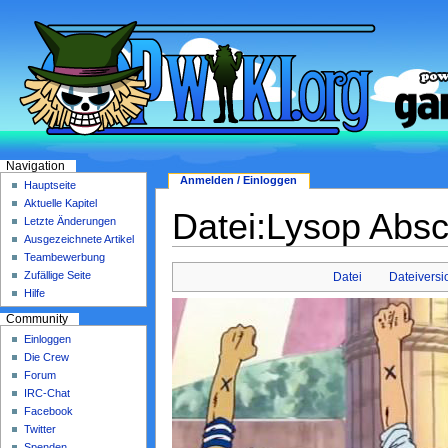
Navigation
Anmelden / Einloggen
Hauptseite
Aktuelle Kapitel
Datei:Lysop Absc
Letzte Änderungen
Ausgezeichnete Artikel
Teambewerbung
Zufällige Seite
Datei
Dateivers
Hilfe
Community
Einloggen
Die Crew
Forum
IRC-Chat
Facebook
Twitter
Spenden