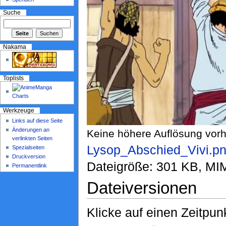
Suche
Nakama
Toplists
Werkzeuge
Links auf diese Seite
Änderungen an
Keine höhere Auflösung vor
verlinkten Seiten
Lysop_Abschied_Vivi.p
Spezialseiten
Druckversion
Dateigröße: 301 KB, MI
Permanentlink
Dateiversionen
Klicke auf einen Zeitpun