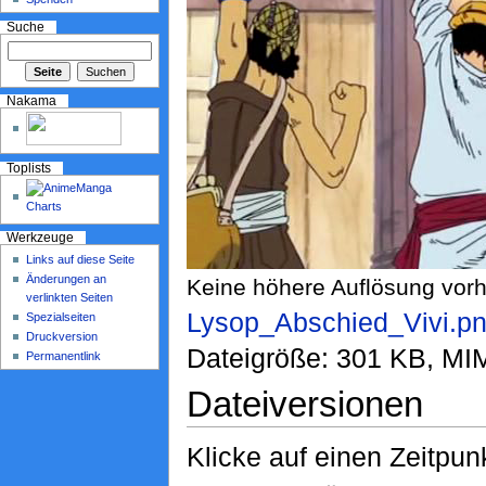
Suche
Nakama
Toplists
Werkzeuge
Links auf diese Seite
Änderungen an
Keine höhere Auflösung vor
verlinkten Seiten
Lysop_Abschied_Vivi.p
Spezialseiten
Druckversion
Dateigröße: 301 KB, MI
Permanentlink
Dateiversionen
Klicke auf einen Zeitpun