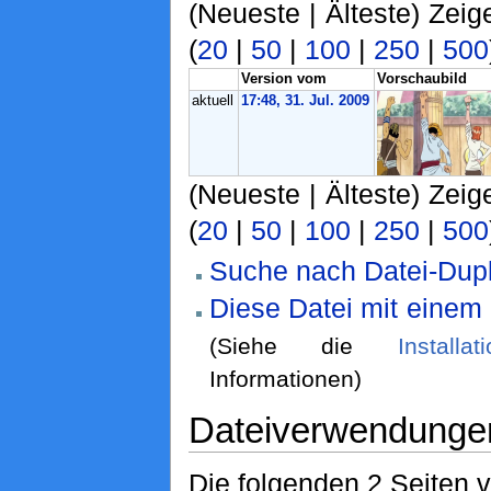
(Neueste | Älteste) Zeig
(
20
|
50
|
100
|
250
|
500
Version vom
Vorschaubild
aktuell
17:48, 31. Jul. 2009
(Neueste | Älteste) Zeig
(
20
|
50
|
100
|
250
|
500
Suche nach Datei-Dupl
Diese Datei mit einem
(Siehe die
Installa
Informationen)
Dateiverwendunge
Die folgenden 2 Seiten 