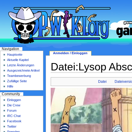
Navigation
Anmelden / Einloggen
Hauptseite
Aktuelle Kapitel
Datei:Lysop Absc
Letzte Änderungen
Ausgezeichnete Artikel
Teambewerbung
Zufällige Seite
Datei
Dateivers
Hilfe
Community
Einloggen
Die Crew
Forum
IRC-Chat
Facebook
Twitter
Spenden