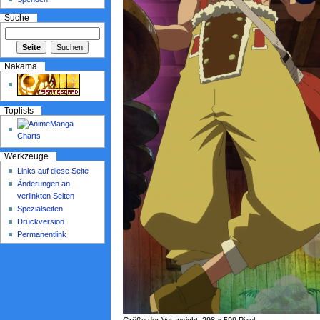
Suche
Nakama
Toplists
Werkzeuge
Links auf diese Seite
Änderungen an
verlinkten Seiten
Spezialseiten
Druckversion
Permanentlink
Größe der Voransicht: 298 × 599 Pixel