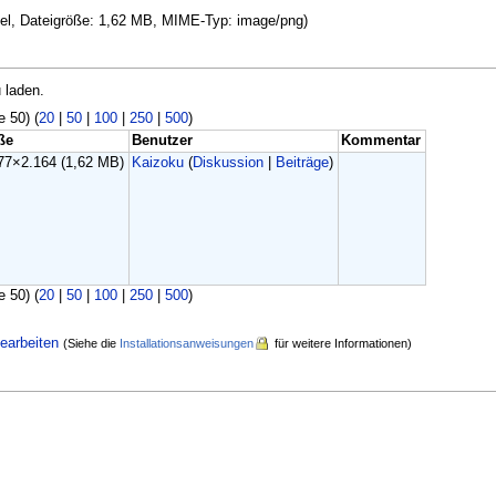
ixel, Dateigröße: 1,62 MB, MIME-Typ: image/png)
 laden.
e 50) (
20
|
50
|
100
|
250
|
500
)
ße
Benutzer
Kommentar
77×2.164
(1,62 MB)
Kaizoku
(
Diskussion
|
Beiträge
)
e 50) (
20
|
50
|
100
|
250
|
500
)
earbeiten
(Siehe die
Installationsanweisungen
für weitere Informationen)