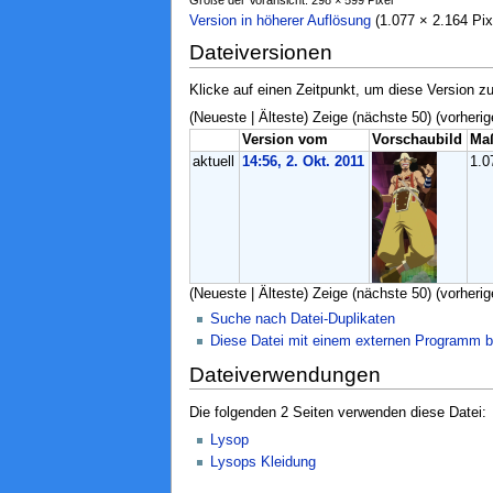
Version in höherer Auflösung
‎ (1.077 × 2.164 P
Dateiversionen
Klicke auf einen Zeitpunkt, um diese Version zu
(Neueste | Älteste) Zeige (nächste 50) (vorherig
Version vom
Vorschaubild
Ma
aktuell
14:56, 2. Okt. 2011
1.0
(Neueste | Älteste) Zeige (nächste 50) (vorherig
Suche nach Datei-Duplikaten
Diese Datei mit einem externen Programm b
Dateiverwendungen
Die folgenden 2 Seiten verwenden diese Datei:
Lysop
Lysops Kleidung