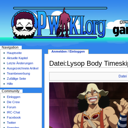
Navigation
Anmelden / Einloggen
Hauptseite
Aktuelle Kapitel
Datei:Lysop Body Timeski
Letzte Änderungen
Ausgezeichnete Artikel
Teambewerbung
Datei
Zufällige Seite
Hilfe
Community
Einloggen
Die Crew
Forum
IRC-Chat
Facebook
Twitter
Spenden