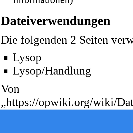
Informationen)
Dateiverwendungen
Die folgenden 2 Seiten verw
Lysop
Diese Seite wurde zuletzt am 13. Juni 2010 um 14:09 Uhr geänd
Lysop/Handlung
Powered by
Computer-Base
.
Datenschutz-Optionen
Von
„
https://opwiki.org/wiki/