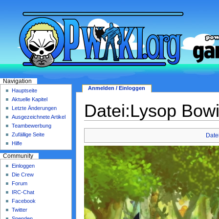
Navigation
Anmelden / Einloggen
Hauptseite
Aktuelle Kapitel
Datei:Lysop Bowi
Letzte Änderungen
Ausgezeichnete Artikel
Teambewerbung
Zufällige Seite
Date
Hilfe
Community
Einloggen
Die Crew
Forum
IRC-Chat
Facebook
Twitter
Spenden