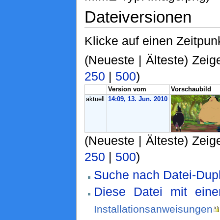
Dateiversionen
Klicke auf einen Zeitpun
(Neueste | Älteste) Zeig
250
|
500
)
Version vom
Vorschaubild
aktuell
14:09, 13. Jun. 2010
(Neueste | Älteste) Zeig
250
|
500
)
Suche nach Datei-Dupl
Diese Datei mit ein
Installationsanweisungen