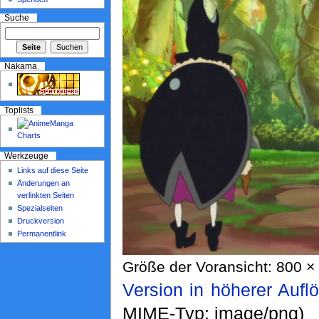
Suche
Nakama
Toplists
Werkzeuge
Links auf diese Seite
Änderungen an
verlinkten Seiten
Spezialseiten
Druckversion
Permanentlink
Größe der Voransicht: 800 × 
Version in höherer Aufl
MIME-Typ: image/png)