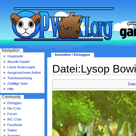
Navigation
Anmelden / Einloggen
Hauptseite
Aktuelle Kapitel
Datei:Lysop Bowi
Letzte Änderungen
Ausgezeichnete Artikel
Teambewerbung
Zufällige Seite
Date
Hilfe
Community
Einloggen
Die Crew
Forum
IRC-Chat
Facebook
Twitter
Spenden