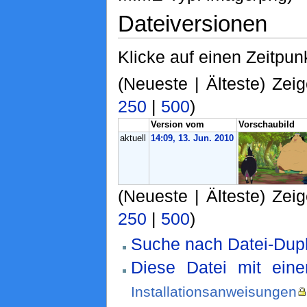
Dateiversionen
Klicke auf einen Zeitpun
(Neueste | Älteste) Zeig
250
|
500
)
Version vom
Vorschaubild
aktuell
14:09, 13. Jun. 2010
(Neueste | Älteste) Zeig
250
|
500
)
Suche nach Datei-Dupl
Diese Datei mit ein
Installationsanweisungen