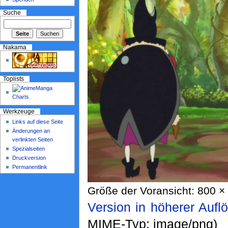
Suche
Nakama
Toplists
Werkzeuge
Links auf diese Seite
Änderungen an
verlinkten Seiten
Spezialseiten
Druckversion
Permanentlink
Größe der Voransicht: 800 × 
Version in höherer Aufl
MIME-Typ: image/png)