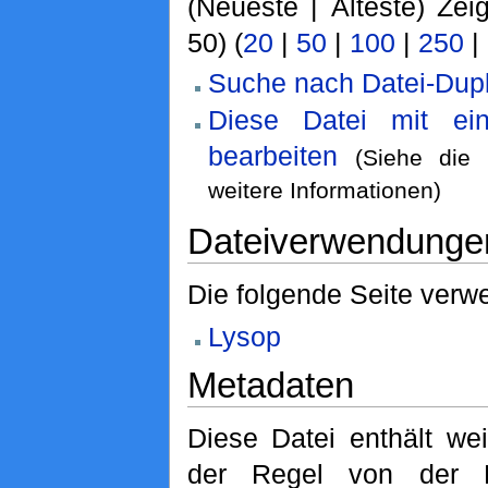
(Neueste | Älteste) Zei
50) (
20
|
50
|
100
|
250
|
Suche nach Datei-Dupl
Diese Datei mit ei
bearbeiten
(Siehe die
weitere Informationen)
Dateiverwendunge
Die folgende Seite verwe
Lysop
Metadaten
Diese Datei enthält wei
der Regel von der D