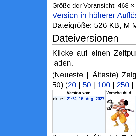
Größe der Voransicht: 468 × 
Version in höherer Aufl
Dateigröße: 526 KB, MI
Dateiversionen
Klicke auf einen Zeitp
laden.
(Neueste | Älteste) Zei
50) (
20
|
50
|
100
|
250
|
Version vom
Vorschaubild
aktuell
21:24, 16. Aug. 2023