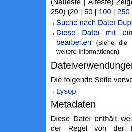
(Neueste | Älteste) Zeig
250) (
20
|
50
|
100
|
250
Suche nach Datei-Dupl
Diese Datei mit ei
bearbeiten
(Siehe die
weitere Informationen)
Dateiverwendunge
Die folgende Seite verwe
Lysop
Metadaten
Diese Datei enthält wei
der Regel von der D