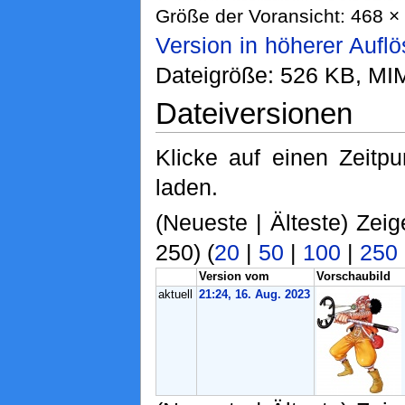
Größe der Voransicht: 468 × 
Version in höherer Aufl
Dateigröße: 526 KB, MI
Dateiversionen
Klicke auf einen Zeitp
laden.
(Neueste | Älteste) Zeig
250) (
20
|
50
|
100
|
250
Version vom
Vorschaubild
aktuell
21:24, 16. Aug. 2023