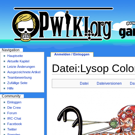
Navigation
Anmelden / Einloggen
Hauptseite
Aktuelle Kapitel
Datei:Lysop Col
Letzte Änderungen
Ausgezeichnete Artikel
Teambewerbung
Zufällige Seite
Datei
Dateiversionen
Da
Hilfe
Community
Einloggen
Die Crew
Forum
IRC-Chat
Facebook
Twitter
Spenden