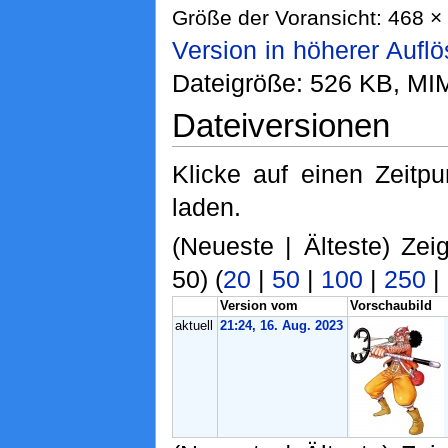
Größe der Voransicht: 468 × 
Version in höherer Aufl
Dateigröße: 526 KB, MI
Dateiversionen
Klicke auf einen Zeitp
laden.
(Neueste | Älteste) Zei
50) (
20
|
50
|
100
|
250
|
Version vom
Vorschaubild
aktuell
21:24, 16. Aug. 2023