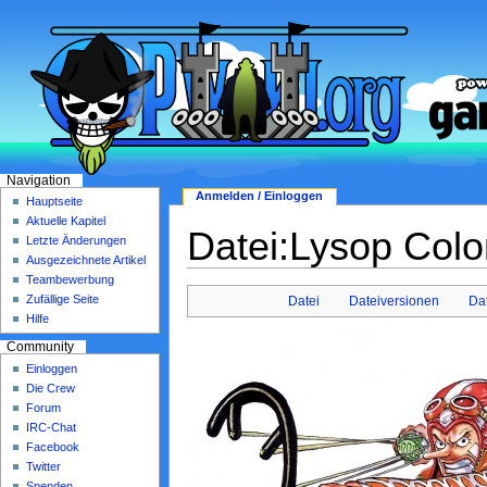
Navigation
Anmelden / Einloggen
Hauptseite
Aktuelle Kapitel
Datei:Lysop Col
Letzte Änderungen
Ausgezeichnete Artikel
Teambewerbung
Zufällige Seite
Datei
Dateiversionen
Da
Hilfe
Community
Einloggen
Die Crew
Forum
IRC-Chat
Facebook
Twitter
Spenden