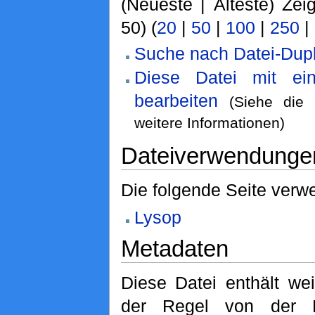
(Neueste | Älteste) Zei
50) (
20
|
50
|
100
|
250
|
Suche nach Datei-Dupl
Diese Datei mit ei
bearbeiten
(Siehe die
weitere Informationen)
Dateiverwendunge
Die folgende Seite verwe
Lysop
Metadaten
Diese Datei enthält wei
der Regel von der D