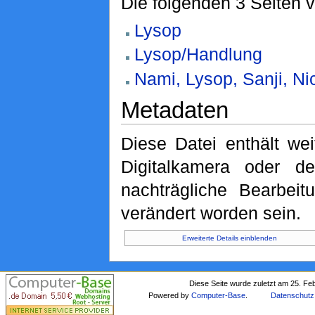
Die folgenden 3 Seiten 
Lysop
Lysop/Handlung
Nami, Lysop, Sanji, N
Metadaten
Diese Datei enthält wei
Digitalkamera oder 
nachträgliche Bearbeit
verändert worden sein.
Erweiterte Details einblenden
Diese Seite wurde zuletzt am 25. Fe
Powered by
Computer-Base
.
Datenschutz