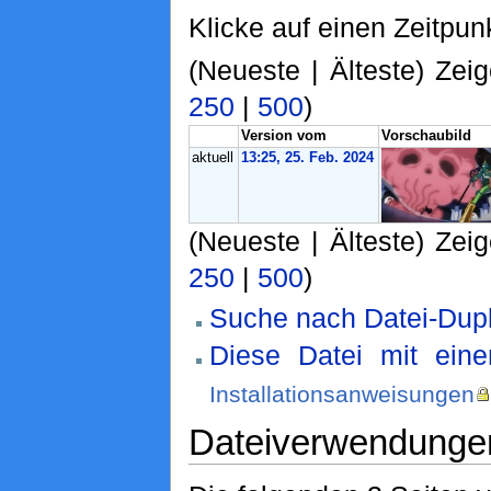
Klicke auf einen Zeitpun
(Neueste | Älteste) Zeig
250
|
500
)
Version vom
Vorschaubild
aktuell
13:25, 25. Feb. 2024
(Neueste | Älteste) Zeig
250
|
500
)
Suche nach Datei-Dupl
Diese Datei mit ein
Installationsanweisungen
Dateiverwendunge