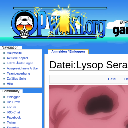
Navigation
Anmelden / Einloggen
Hauptseite
Aktuelle Kapitel
Datei:Lysop Sera
Letzte Änderungen
Ausgezeichnete Artikel
Teambewerbung
Zufällige Seite
Datei
Da
Hilfe
Community
Einloggen
Die Crew
Forum
IRC-Chat
Facebook
Twitter
Spenden