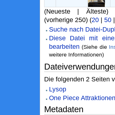
(Neueste | Älteste)
(vorherige 250) (
20
|
50
Suche nach Datei-Dupl
Diese Datei mit ein
bearbeiten
(Siehe die
In
weitere Informationen)
Dateiverwendunge
Die folgenden 2 Seiten 
Lysop
One Piece Attraktione
Metadaten