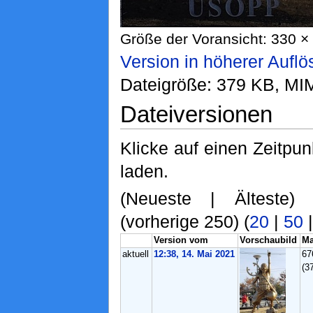
Größe der Voransicht: 330 × 
Version in höherer Aufl
Dateigröße: 379 KB, MI
Dateiversionen
Klicke auf einen Zeitpu
laden.
(Neueste | Älteste)
(vorherige 250) (
20
|
50
Version vom
Vorschaubild
M
aktuell
12:38, 14. Mai 2021
67
(3