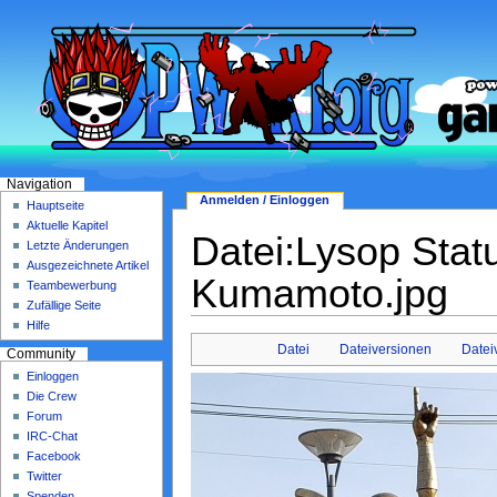
Navigation
Anmelden / Einloggen
Hauptseite
Aktuelle Kapitel
Datei:Lysop Stat
Letzte Änderungen
Ausgezeichnete Artikel
Kumamoto.jpg
Teambewerbung
Zufällige Seite
Hilfe
Datei
Dateiversionen
Date
Community
Einloggen
Die Crew
Forum
IRC-Chat
Facebook
Twitter
Spenden