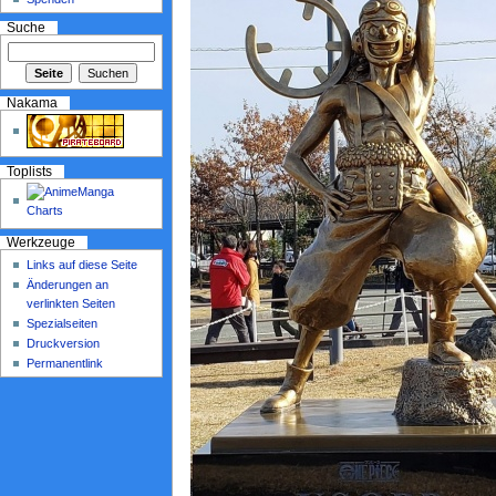
Suche
Nakama
Toplists
Werkzeuge
Links auf diese Seite
Änderungen an
verlinkten Seiten
Spezialseiten
Druckversion
Permanentlink