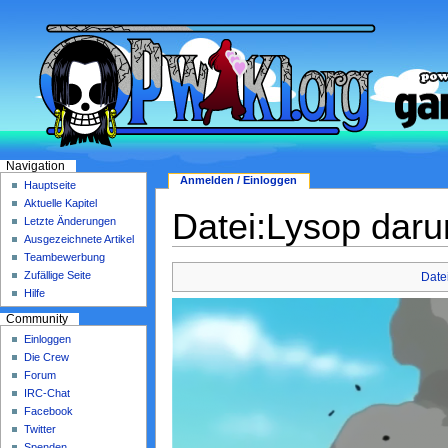
Navigation
Anmelden / Einloggen
Hauptseite
Aktuelle Kapitel
Datei:Lysop dar
Letzte Änderungen
Ausgezeichnete Artikel
Teambewerbung
Zufällige Seite
Date
Hilfe
Community
Einloggen
Die Crew
Forum
IRC-Chat
Facebook
Twitter
Spenden