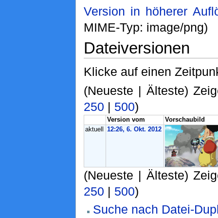
Version in höherer Auf
MIME-Typ: image/png)
Dateiversionen
Klicke auf einen Zeitpun
(Neueste | Älteste) Zeig
250
|
500
)
Version vom
Vorschaubild
aktuell
12:26, 6. Okt. 2012
(Neueste | Älteste) Zeig
250
|
500
)
Suche nach Datei-Dupl