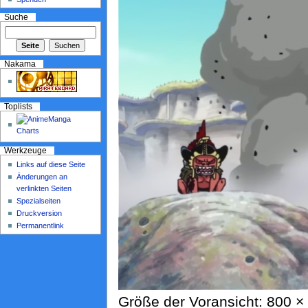
Suche
Nakama
Toplists
Werkzeuge
Links auf diese Seite
Änderungen an
verlinkten Seiten
Spezialseiten
Druckversion
Permanentlink
Größe der Voransicht: 800 × 