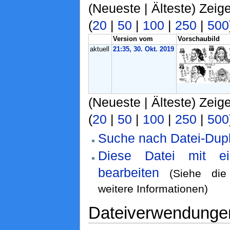
(Neueste | Älteste) Zeig
(
20
|
50
|
100
|
250
|
500
Version vom
Vorschaubild
aktuell
21:35, 30. Okt. 2019
(Neueste | Älteste) Zeig
(
20
|
50
|
100
|
250
|
500
Suche nach Datei-Dupl
Diese Datei mit e
bearbeiten
(Siehe di
weitere Informationen)
Dateiverwendunge