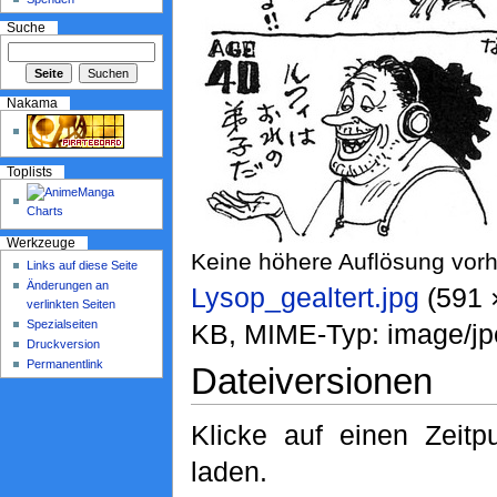
Suche
Nakama
Toplists
Werkzeuge
Keine höhere Auflösung vor
Links auf diese Seite
Änderungen an
Lysop_gealtert.jpg
‎ (591
verlinkten Seiten
Spezialseiten
KB, MIME-Typ: image/jp
Druckversion
Permanentlink
Dateiversionen
Klicke auf einen Zeit
laden.