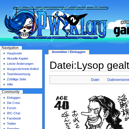
Navigation
Anmelden / Einloggen
Hauptseite
Aktuelle Kapitel
Datei:Lysop gealt
Letzte Änderungen
Ausgezeichnete Artikel
Teambewerbung
Zufällige Seite
Datei
Dateiversion
Hilfe
Community
Einloggen
Die Crew
Forum
IRC-Chat
Facebook
Twitter
Spenden