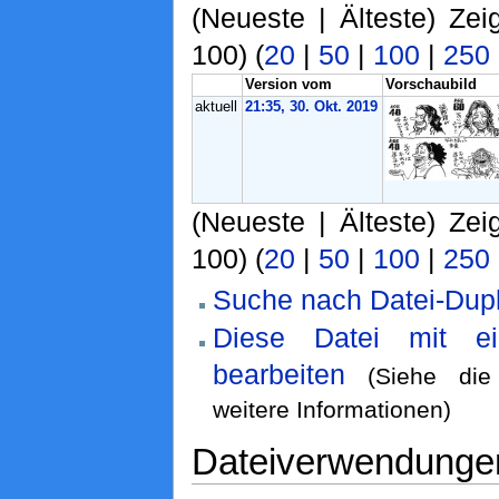
(Neueste | Älteste) Zei
100) (
20
|
50
|
100
|
250
Version vom
Vorschaubild
aktuell
21:35, 30. Okt. 2019
(Neueste | Älteste) Zei
100) (
20
|
50
|
100
|
250
Suche nach Datei-Dupl
Diese Datei mit e
bearbeiten
(Siehe di
weitere Informationen)
Dateiverwendunge