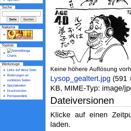
Suche
Nakama
Toplists
Werkzeuge
Keine höhere Auflösung vor
Links auf diese Seite
Änderungen an
Lysop_gealtert.jpg
‎ (591
verlinkten Seiten
Spezialseiten
KB, MIME-Typ: image/jp
Druckversion
Permanentlink
Dateiversionen
Klicke auf einen Zeit
laden.