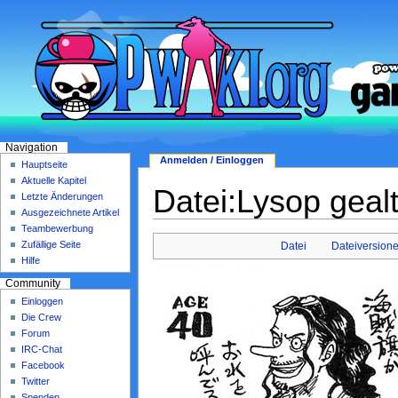
Navigation
Anmelden / Einloggen
Hauptseite
Aktuelle Kapitel
Datei:Lysop gealt
Letzte Änderungen
Ausgezeichnete Artikel
Teambewerbung
Zufällige Seite
Datei
Dateiversion
Hilfe
Community
Einloggen
Die Crew
Forum
IRC-Chat
Facebook
Twitter
Spenden