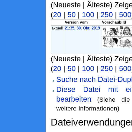
(Neueste | Älteste) Zeig
(
20
|
50
|
100
|
250
|
500
Version vom
Vorschaubild
aktuell
21:35, 30. Okt. 2019
(Neueste | Älteste) Zeig
(
20
|
50
|
100
|
250
|
500
Suche nach Datei-Dupl
Diese Datei mit e
bearbeiten
(Siehe di
weitere Informationen)
Dateiverwendunge