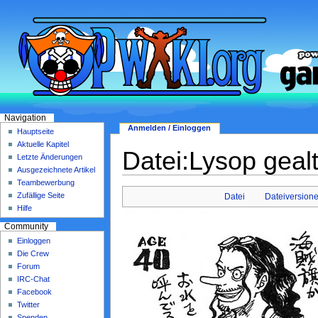
Navigation
Anmelden / Einloggen
Hauptseite
Aktuelle Kapitel
Datei:Lysop gealt
Letzte Änderungen
Ausgezeichnete Artikel
Teambewerbung
Zufällige Seite
Datei
Dateiversion
Hilfe
Community
Einloggen
Die Crew
Forum
IRC-Chat
Facebook
Twitter
Spenden