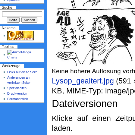
Suche
Nakama
Toplists
Werkzeuge
Keine höhere Auflösung vor
Links auf diese Seite
Änderungen an
Lysop_gealtert.jpg
‎ (591
verlinkten Seiten
Spezialseiten
KB, MIME-Typ: image/jp
Druckversion
Permanentlink
Dateiversionen
Klicke auf einen Zeit
laden.