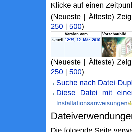
Klicke auf einen Zeitpun
(Neueste | Älteste) Zeig
250
|
500
)
Version vom
Vorschaubild
aktuell
12:39, 12. Mär. 2010
(Neueste | Älteste) Zeig
250
|
500
)
Suche nach Datei-Dupl
Diese Datei mit ein
Installationsanweisungen
Dateiverwendunge
Die folgende Seite verwe