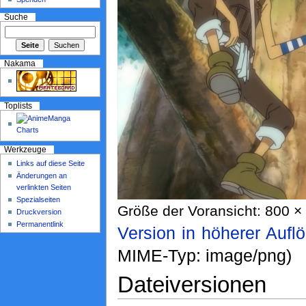
Suche
Nakama
Toplists
Werkzeuge
Links auf diese Seite
Änderungen an
verlinkten Seiten
Spezialseiten
Größe der Voransicht: 800 × 
Druckversion
Permanentlink
Version in höherer Aufl
MIME-Typ: image/png)
Dateiversionen