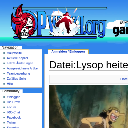
Navigation
Anmelden / Einloggen
Hauptseite
Aktuelle Kapitel
Datei:Lysop heit
Letzte Änderungen
Ausgezeichnete Artikel
Teambewerbung
Zufällige Seite
Date
Hilfe
Community
Einloggen
Die Crew
Forum
IRC-Chat
Facebook
Twitter
Spenden