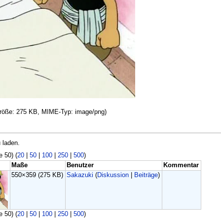
igröße: 275 KB, MIME-Typ: image/png)
 laden.
e 50) (
20
|
50
|
100
|
250
|
500
)
Maße
Benutzer
Kommentar
550×359
(275 KB)
Sakazuki
(
Diskussion
|
Beiträge
)
e 50) (
20
|
50
|
100
|
250
|
500
)