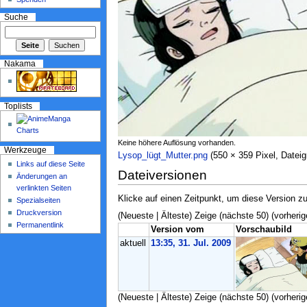
Suche
Nakama
Toplists
Keine höhere Auflösung vorhanden.
Werkzeuge
Lysop_lügt_Mutter.png
‎ (550 × 359 Pixel, Date
Links auf diese Seite
Dateiversionen
Änderungen an
verlinkten Seiten
Klicke auf einen Zeitpunkt, um diese Version zu
Spezialseiten
Druckversion
(Neueste | Älteste) Zeige (nächste 50) (vorherig
Permanentlink
Version vom
Vorschaubild
aktuell
13:35, 31. Jul. 2009
(Neueste | Älteste) Zeige (nächste 50) (vorherig