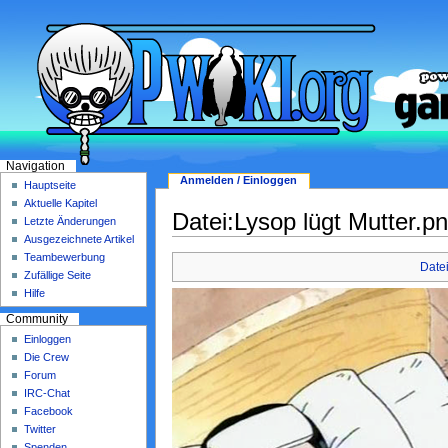
Navigation
Anmelden / Einloggen
Hauptseite
Aktuelle Kapitel
Datei:Lysop lügt Mutter.p
Letzte Änderungen
Ausgezeichnete Artikel
Teambewerbung
Date
Zufällige Seite
Hilfe
Community
Einloggen
Die Crew
Forum
IRC-Chat
Facebook
Twitter
Spenden