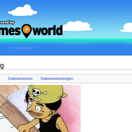
ng
i
Dateiversionen
Dateiverwendungen