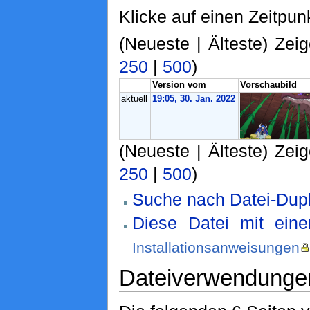
Klicke auf einen Zeitpun
(Neueste | Älteste) Zeig
250
|
500
)
Version vom
Vorschaubild
aktuell
19:05, 30. Jan. 2022
(Neueste | Älteste) Zeig
250
|
500
)
Suche nach Datei-Dupl
Diese Datei mit ein
Installationsanweisungen
Dateiverwendunge