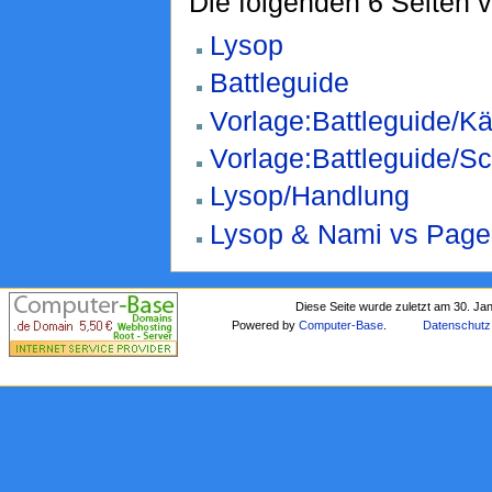
Die folgenden 6 Seiten 
Lysop
Battleguide
Vorlage:Battleguide/K
Vorlage:Battleguide/Sc
Lysop/Handlung
Lysop & Nami vs Page O
Diese Seite wurde zuletzt am 30. Ja
Powered by
Computer-Base
.
Datenschutz