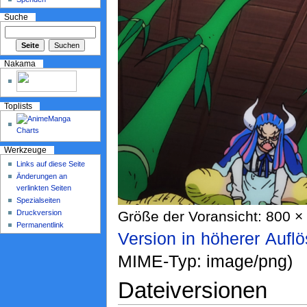
Suche
Nakama
Toplists
Werkzeuge
Links auf diese Seite
Änderungen an
verlinkten Seiten
Spezialseiten
Druckversion
Größe der Voransicht: 800 × 
Permanentlink
Version in höherer Aufl
MIME-Typ: image/png)
Dateiversionen