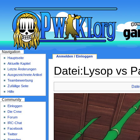
Navigation
Anmelden / Einloggen
Hauptseite
Aktuelle Kapitel
Datei:Lysop vs 
Letzte Änderungen
Ausgezeichnete Artikel
Teambewerbung
Zufällige Seite
Date
Hilfe
Community
Einloggen
Die Crew
Forum
IRC-Chat
Facebook
Twitter
Spenden