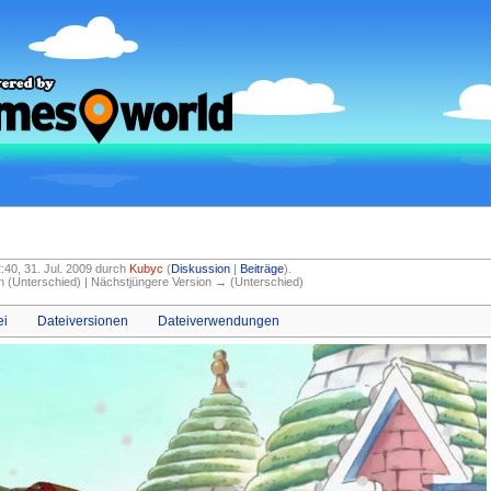
2:40, 31. Jul. 2009 durch
Kubyc
(
Diskussion
|
Beiträge
)
.
on (Unterschied) | Nächstjüngere Version → (Unterschied)
ei
Dateiversionen
Dateiverwendungen