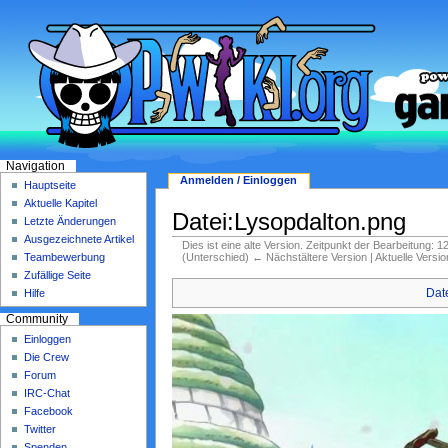
Navigation
Anmelden / Einloggen
Hauptseite
Aktuelle Kapitel
Datei:Lysopdalton.png
Letzte Änderungen
Ausgezeichnete Artikel
Dies ist eine alte Version. Zeitpunkt der Bearbeitung: 1
(Unterschied) ← Nächstältere Version | Aktuelle Versi
Teambewerbung
Zufällige Seite
Dat
Hilfe
Community
Einloggen
Die Crew
Forum
IRC-Chat
Facebook
Twitter
Spenden