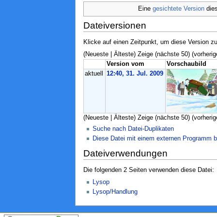
Eine
gesichtete Version
dies
Dateiversionen
Klicke auf einen Zeitpunkt, um diese Version zu
(Neueste | Älteste) Zeige (nächste 50) (vorherig
Version vom
Vorschaubild
aktuell
12:40, 31. Jul. 2009
(Neueste | Älteste) Zeige (nächste 50) (vorherig
Suche nach Datei-Duplikaten
Diese Datei mit einem externen Programm b
Dateiverwendungen
Die folgenden 2 Seiten verwenden diese Datei:
Lysop
Lysop/Handlung