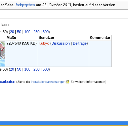
er Seite,
freigegeben
am
23. Oktober 2013
, basiert auf dieser Version.
 laden.
e 50) (
20
|
50
|
100
|
250
|
500
)
Maße
Benutzer
Kommentar
720×540
(558 KB)
Kubyc
(
Diskussion
|
Beiträge
)
e 50) (
20
|
50
|
100
|
250
|
500
)
earbeiten
(Siehe die
Installationsanweisungen
für weitere Informationen)