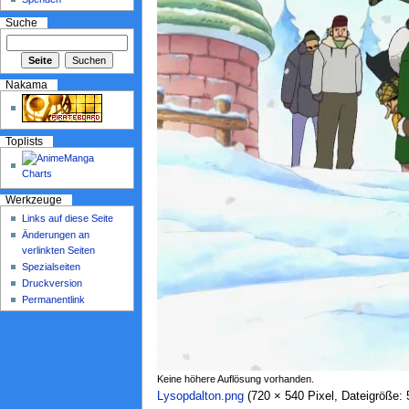
Suche
Nakama
Toplists
Werkzeuge
Links auf diese Seite
Änderungen an
verlinkten Seiten
Spezialseiten
Druckversion
Permanentlink
Keine höhere Auflösung vorhanden.
Lysopdalton.png
‎ (720 × 540 Pixel, Dateigröße