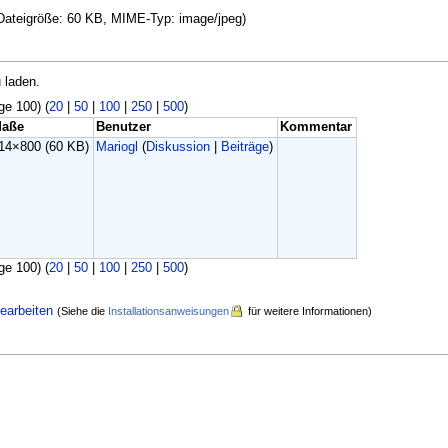
, Dateigröße: 60 KB, MIME-Typ: image/jpeg)
 laden.
ge 100) (
20
|
50
|
100
|
250
|
500
)
aße
Benutzer
Kommentar
14×800
(60 KB)
Mariogl
(
Diskussion
|
Beiträge
)
ge 100) (
20
|
50
|
100
|
250
|
500
)
earbeiten
(Siehe die
Installationsanweisungen
für weitere Informationen)