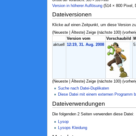
Version in höherer Auflösung
‎ (514 × 800 Pixel
Dateiversionen
Klicke auf einen Zeitpunkt, um diese Version zu
(Neueste | Älteste) Zeige (nächste 100) (vorheri
Version vom
Vorschaubild
M
aktuell
12:19, 31. Aug. 2008
5
(Neueste | Älteste) Zeige (nächste 100) (vorheri
Suche nach Datei-Duplikaten
Diese Datei mit einem externen Programm b
Dateiverwendungen
Die folgenden 2 Seiten verwenden diese Datei:
Lysop
Lysops Kleidung