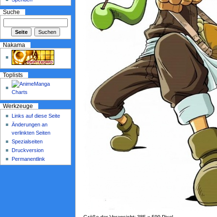
Suche
Nakama
Toplists
Werkzeuge
Links auf diese Seite
Änderungen an
verlinkten Seiten
Spezialseiten
Druckversion
Permanentlink
Größe der Voransicht: 385 × 599 Pixel