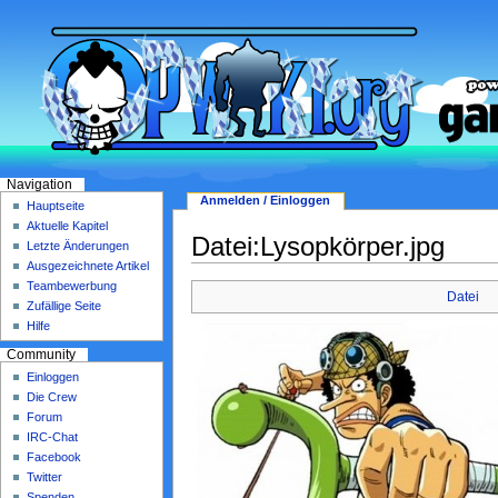
Navigation
Anmelden / Einloggen
Hauptseite
Aktuelle Kapitel
Datei:Lysopkörper.jpg
Letzte Änderungen
Ausgezeichnete Artikel
Teambewerbung
Datei
Zufällige Seite
Hilfe
Community
Einloggen
Die Crew
Forum
IRC-Chat
Facebook
Twitter
Spenden