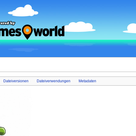
Dateiversionen
Dateiverwendungen
Metadaten