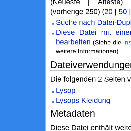
(Neueste | Älteste)
(vorherige 250) (
20
|
50
Suche nach Datei-Dupl
Diese Datei mit ein
bearbeiten
(Siehe die
In
weitere Informationen)
Dateiverwendunge
Die folgenden 2 Seiten 
Lysop
Lysops Kleidung
Metadaten
Diese Datei enthält weite