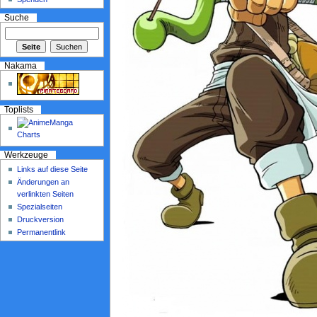
Suche
Nakama
Toplists
Werkzeuge
Links auf diese Seite
Änderungen an
verlinkten Seiten
Spezialseiten
Druckversion
Permanentlink