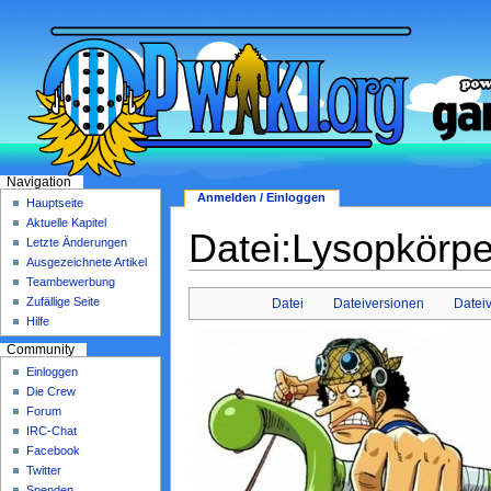
Navigation
Anmelden / Einloggen
Hauptseite
Aktuelle Kapitel
Datei:Lysopkörpe
Letzte Änderungen
Ausgezeichnete Artikel
Teambewerbung
Zufällige Seite
Datei
Dateiversionen
Datei
Hilfe
Community
Einloggen
Die Crew
Forum
IRC-Chat
Facebook
Twitter
Spenden