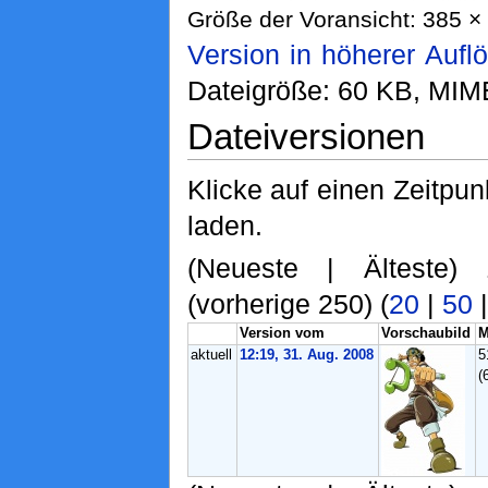
Größe der Voransicht: 385 × 
Version in höherer Aufl
Dateigröße: 60 KB, MIM
Dateiversionen
Klicke auf einen Zeitpun
laden.
(Neueste | Älteste)
(vorherige 250) (
20
|
50
Version vom
Vorschaubild
M
aktuell
12:19, 31. Aug. 2008
5
(