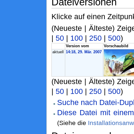
Dateiversionen
Klicke auf einen Zeitpun
(Neueste | Älteste) Zeig
|
50
|
100
|
250
|
500
)
Version vom
Vorschaubild
aktuell
14:18, 29. Mär. 2007
(Neueste | Älteste) Zeig
|
50
|
100
|
250
|
500
)
Suche nach Datei-Dupl
Diese Datei mit eine
(Siehe die
Installationsan