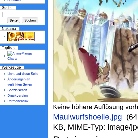
Suche
Nakama
Toplists
Werkzeuge
Links auf diese Seite
Änderungen an
verlinkten Seiten
Spezialseiten
Druckversion
Permanentlink
Keine höhere Auflösung vor
Maulwurfshoelle.jpg
‎ (6
KB, MIME-Typ: image/jp