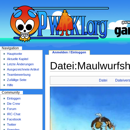
Navigation
Anmelden / Einloggen
Hauptseite
Aktuelle Kapitel
Datei:Maulwurfsh
Letzte Änderungen
Ausgezeichnete Artikel
Teambewerbung
Zufällige Seite
Datei
Dateiver
Hilfe
Community
Einloggen
Die Crew
Forum
IRC-Chat
Facebook
Twitter
Spenden