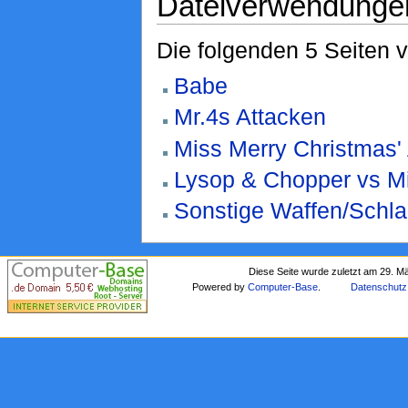
Dateiverwendunge
Die folgenden 5 Seiten 
Babe
Mr.4s Attacken
Miss Merry Christmas'
Lysop & Chopper vs Mi
Sonstige Waffen/Schl
Diese Seite wurde zuletzt am 29. M
Powered by
Computer-Base
.
Datenschutz