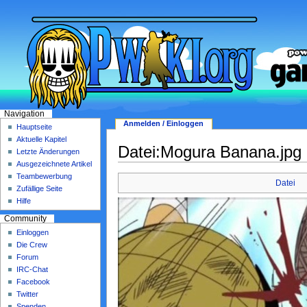
Navigation
Anmelden / Einloggen
Hauptseite
Aktuelle Kapitel
Datei:Mogura Banana.jpg
Letzte Änderungen
Ausgezeichnete Artikel
Teambewerbung
Datei
Zufällige Seite
Hilfe
Community
Einloggen
Die Crew
Forum
IRC-Chat
Facebook
Twitter
Spenden