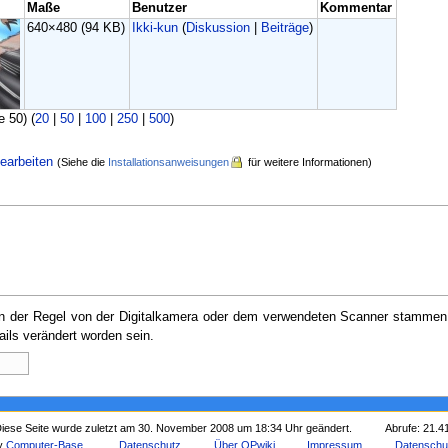
Maße
Benutzer
Kommentar
640×480
(94 KB)
Ikki-kun
(
Diskussion
|
Beiträge
)
e 50) (
20
|
50
|
100
|
250
|
500
)
earbeiten
(Siehe die
Installationsanweisungen
für weitere Informationen)
e in der Regel von der Digitalkamera oder dem verwendeten Scanner stammen
ails verändert worden sein.
iese Seite wurde zuletzt am 30. November 2008 um 18:34 Uhr geändert.
Abrufe: 21.4
by
Computer-Base
.
Datenschutz
Über OPwiki
Impressum
Datenschu