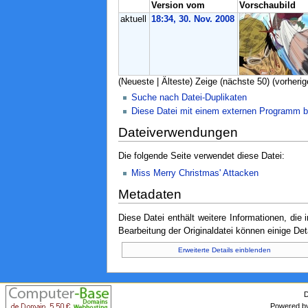
Version vom
Vorschaubild
aktuell
18:34, 30. Nov. 2008
(Neueste | Älteste) Zeige (nächste 50) (vorherig
Suche nach Datei-Duplikaten
Diese Datei mit einem externen Programm b
Dateiverwendungen
Die folgende Seite verwendet diese Datei:
Miss Merry Christmas' Attacken
Metadaten
Diese Datei enthält weitere Informationen, di
Bearbeitung der Originaldatei können einige Det
Erweiterte Details einblenden
D
Powered 