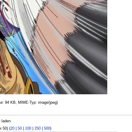
öße: 94 KB, MIME-Typ: image/jpeg)
 laden.
e 50) (
20
|
50
|
100
|
250
|
500
)