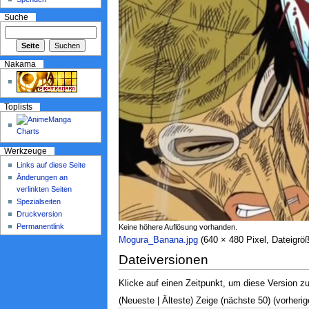
Suche
Nakama
Toplists
Werkzeuge
Links auf diese Seite
Änderungen an
verlinkten Seiten
Spezialseiten
Druckversion
Permanentlink
Keine höhere Auflösung vorhanden.
Mogura_Banana.jpg
‎ (640 × 480 Pixel, Dateigr
Dateiversionen
Klicke auf einen Zeitpunkt, um diese Version zu
(Neueste | Älteste) Zeige (nächste 50) (vorherig