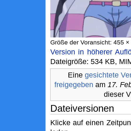
Größe der Voransicht: 455 × 
Version in höherer Aufl
Dateigröße: 534 KB, MI
Eine
gesichtete Ve
freigegeben
am
17. Fe
dieser V
Dateiversionen
Klicke auf einen Zeitpu