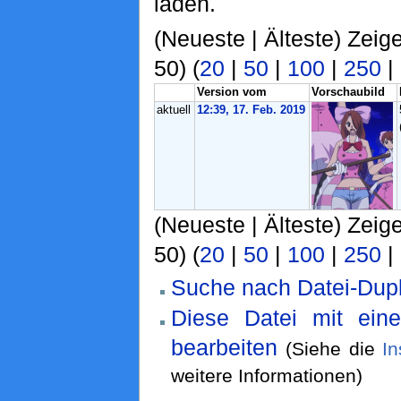
laden.
(Neueste | Älteste) Zeig
50) (
20
|
50
|
100
|
250
|
Version vom
Vorschaubild
aktuell
12:39, 17. Feb. 2019
(Neueste | Älteste) Zeig
50) (
20
|
50
|
100
|
250
|
Suche nach Datei-Dupl
Diese Datei mit ein
bearbeiten
(Siehe die
In
weitere Informationen)