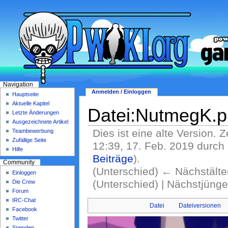
Navigation
Anmelden / Einloggen
Hauptseite
Aktuelle Kapitel
Datei:NutmegK.
Letzte Änderungen
Ausgezeichnete Artikel
Dies ist eine alte Version. 
Teambewerbung
Zufällige Seite
12:39, 17. Feb. 2019 durch
Hilfe
Beiträge
)
.
Community
(Unterschied) ← Nächstälter
Einloggen
(Unterschied) | Nächstjüng
Die Crew
Forum
IRC-Chat
Datei
Dateiversionen
Facebook
Twitter
Spenden