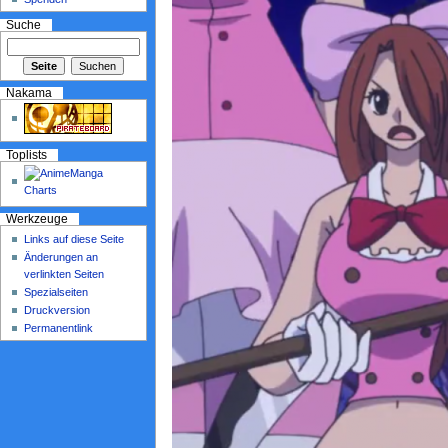
Suche
Nakama
Toplists
Werkzeuge
Links auf diese Seite
Änderungen an
verlinkten Seiten
Spezialseiten
Druckversion
Permanentlink