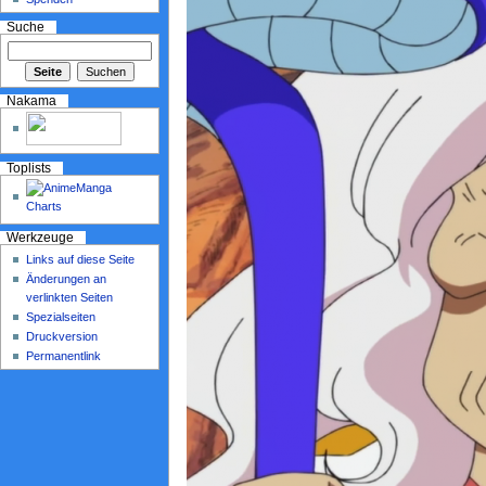
Suche
Nakama
Toplists
Werkzeuge
Links auf diese Seite
Änderungen an
verlinkten Seiten
Spezialseiten
Druckversion
Permanentlink