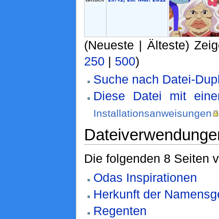
(Neueste | Älteste) Zeig
250
|
500
)
Suche nach Datei-Dupl
Diese Datei mit ein
Installationsanweisungen
Dateiverwendunge
Die folgenden 8 Seiten 
Odas Inspirationen
Herkunft der Namens
Regenten