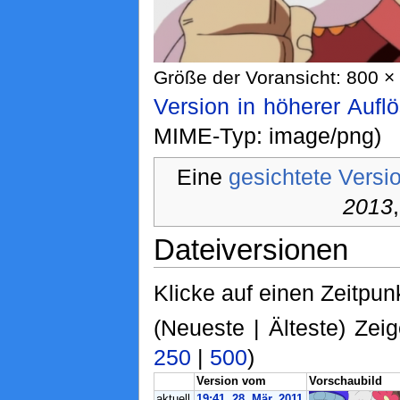
Größe der Voransicht: 800 × 
Version in höherer Aufl
MIME-Typ: image/png)
Eine
gesichtete Versi
2013
Dateiversionen
Klicke auf einen Zeitpun
(Neueste | Älteste) Zeig
250
|
500
)
Version vom
Vorschaubild
aktuell
19:41, 28. Mär. 2011