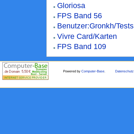
Gloriosa
FPS Band 56
Benutzer:Gronkh/Tests
Vivre Card/Karten
FPS Band 109
Powered by
Computer-Base
.
Datenschutz