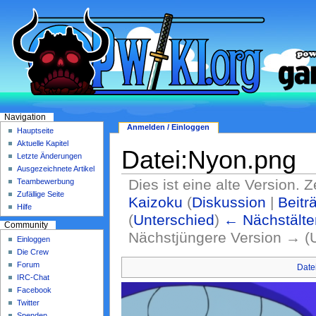
Navigation
Anmelden / Einloggen
Hauptseite
Aktuelle Kapitel
Datei:Nyon.png
Letzte Änderungen
Ausgezeichnete Artikel
Dies ist eine alte Version. 
Teambewerbung
Zufällige Seite
Kaizoku
(
Diskussion
|
Beitr
Hilfe
(
Unterschied
)
← Nächstälte
Community
Nächstjüngere Version → (
Einloggen
Die Crew
Forum
Date
IRC-Chat
Facebook
Twitter
Spenden