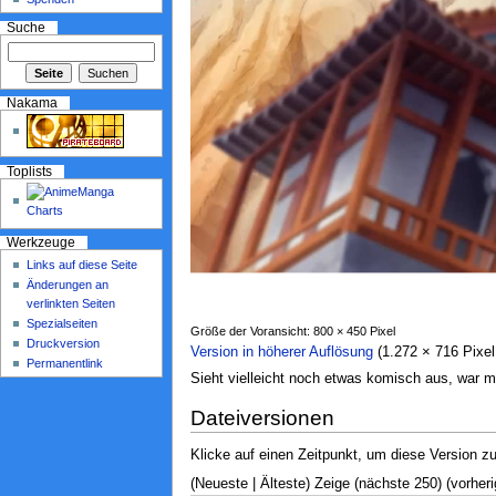
Suche
Nakama
Toplists
Werkzeuge
Links auf diese Seite
Änderungen an
verlinkten Seiten
Spezialseiten
Größe der Voransicht: 800 × 450 Pixel
Druckversion
Version in höherer Auflösung
‎ (1.272 × 716 Pix
Permanentlink
Sieht vielleicht noch etwas komisch aus, war
Dateiversionen
Klicke auf einen Zeitpunkt, um diese Version zu
(Neueste | Älteste) Zeige (nächste 250) (vorheri