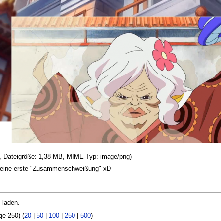
el, Dateigröße: 1,38 MB, MIME-Typ: image/png)
 meine erste "Zusammenschweißung" xD
 laden.
ge 250) (
20
|
50
|
100
|
250
|
500
)