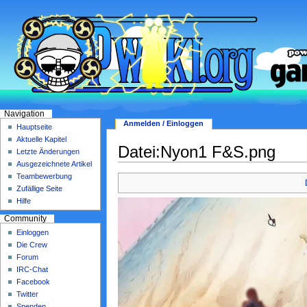
Navigation
Anmelden / Einloggen
Hauptseite
Aktuelle Kapitel
Datei:Nyon1 F&S.png
Letzte Änderungen
Ausgezeichnete Artikel
Teambewerbung
Zufällige Seite
Hilfe
Community
Einloggen
Die Crew
Forum
IRC-Chat
Facebook
Twitter
Spenden