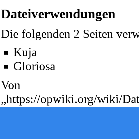
Dateiverwendungen
Die folgenden 2 Seiten verw
Kuja
Diese Seite wurde zuletzt am 25. Januar 2010 um 16:05 Uhr geä
Gloriosa
Powered by
Computer-Base
.
Datenschutz-Optionen
Von
„
https://opwiki.org/wiki/D