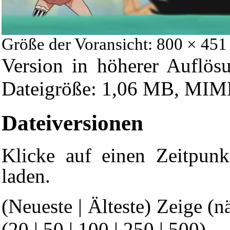
Größe der Voransicht: 800 × 451
Version in höherer Auflös
Dateigröße: 1,06 MB, MIM
Dateiversionen
Klicke auf einen Zeitpunk
laden.
(Neueste | Älteste) Zeige (n
(
20
|
50
|
100
|
250
|
500
)