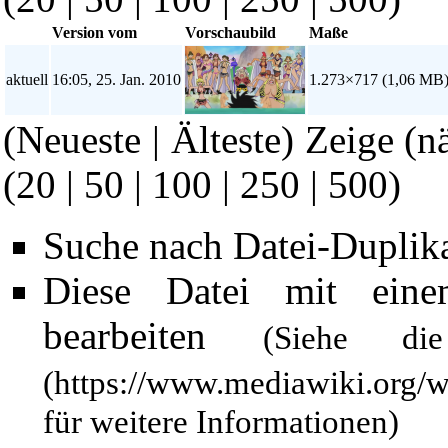
Version vom
Vorschaubild
Maße
aktuell
16:05, 25. Jan. 2010
1.273×717
(1,06 MB
(Neueste | Älteste) Zeige (n
(
20
|
50
|
100
|
250
|
500
)
Suche nach Datei-Duplik
Diese Datei mit ein
bearbeiten
(Siehe 
für weitere Informationen)