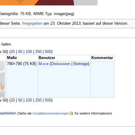
, Dateigröße: 75 KB, MIME-Typ: image/jpeg)
ieser Seite,
freigegeben
am
23. Oktober 2013
, basiert auf dieser Version.
 laden.
e 50) (
20
|
50
|
100
|
250
|
500
)
Maße
Benutzer
Kommentar
790×790
(75 KB)
M-o-e
(
Diskussion
|
Beiträge
)
e 50) (
20
|
50
|
100
|
250
|
500
)
earbeiten
(Siehe die
Installationsanweisungen
für weitere Informationen)