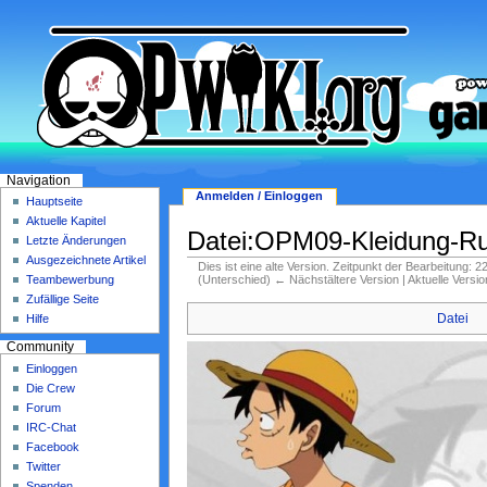
Navigation
Anmelden / Einloggen
Hauptseite
Aktuelle Kapitel
Datei:OPM09-Kleidung-Ru
Letzte Änderungen
Ausgezeichnete Artikel
Dies ist eine alte Version. Zeitpunkt der Bearbeitung: 2
(Unterschied) ← Nächstältere Version | Aktuelle Versi
Teambewerbung
Zufällige Seite
Datei
Hilfe
Community
Einloggen
Die Crew
Forum
IRC-Chat
Facebook
Twitter
Spenden