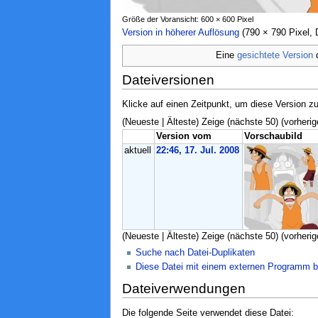
Größe der Voransicht: 600 × 600 Pixel
Version in höherer Auflösung
‎ (790 × 790 Pixel
Eine
gesichtete Version
d
Dateiversionen
Klicke auf einen Zeitpunkt, um diese Version zu
(Neueste | Älteste) Zeige (nächste 50) (vorherig
Version vom
Vorschaubild
aktuell
22:46, 17. Jul. 2008
(Neueste | Älteste) Zeige (nächste 50) (vorherig
Suche nach Datei-Duplikaten
Diese Datei mit einem externen Programm b
Dateiverwendungen
Die folgende Seite verwendet diese Datei: