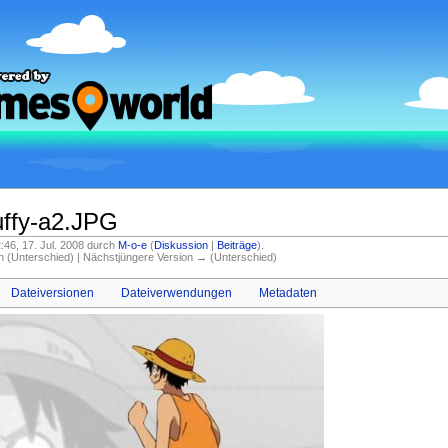
ffy-a2.JPG
2:46, 17. Jul. 2008 durch
M-o-e
(
Diskussion
|
Beiträge
)
.
on (Unterschied) | Nächstjüngere Version → (Unterschied)
Dateiversionen
Dateiverwendungen
Metadaten