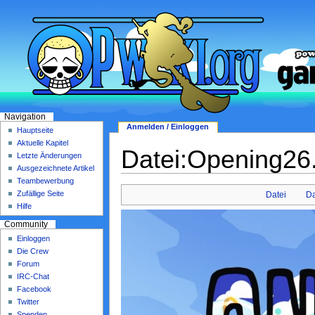
Navigation
Anmelden / Einloggen
Hauptseite
Aktuelle Kapitel
Datei:Opening26.
Letzte Änderungen
Ausgezeichnete Artikel
Teambewerbung
Zufällige Seite
Datei
Da
Hilfe
Community
Einloggen
Die Crew
Forum
IRC-Chat
Facebook
Twitter
Spenden