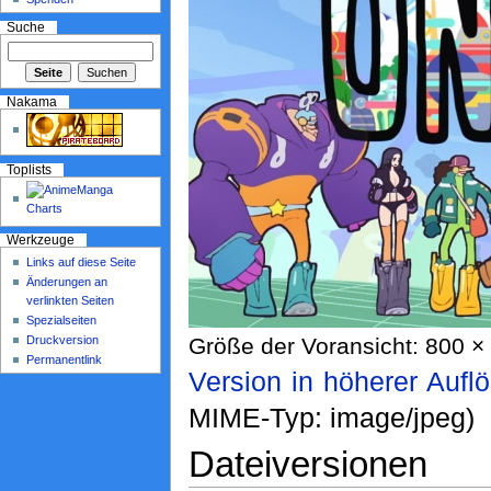
Suche
Nakama
Toplists
Werkzeuge
Links auf diese Seite
Änderungen an
verlinkten Seiten
Spezialseiten
Druckversion
Größe der Voransicht: 800 × 
Permanentlink
Version in höherer Aufl
MIME-Typ: image/jpeg)
Dateiversionen