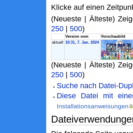
Klicke auf einen Zeitpun
(Neueste | Älteste) Zeig
250
|
500
)
Version vom
Vorschaubild
aktuell
10:31, 7. Jan. 2024
(Neueste | Älteste) Zeig
250
|
500
)
Suche nach Datei-Dupl
Diese Datei mit ein
Installationsanweisungen
Dateiverwendunge