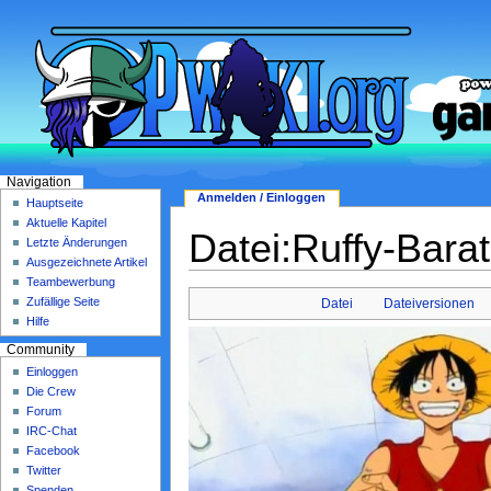
Navigation
Anmelden / Einloggen
Hauptseite
Aktuelle Kapitel
Datei:Ruffy-Barat
Letzte Änderungen
Ausgezeichnete Artikel
Teambewerbung
Zufällige Seite
Datei
Dateiversionen
Hilfe
Community
Einloggen
Die Crew
Forum
IRC-Chat
Facebook
Twitter
Spenden