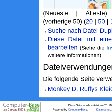
(Neueste | Älteste)
(vorherige 50) (
20
|
50
|
Suche nach Datei-Dupl
Diese Datei mit ein
bearbeiten
(Siehe die
In
weitere Informationen)
Dateiverwendunge
Die folgende Seite verwe
Monkey D. Ruffys Klei
Diese Seite wurde zuletzt am 25. M
Powered by
Computer-Base
.
Datenschutz