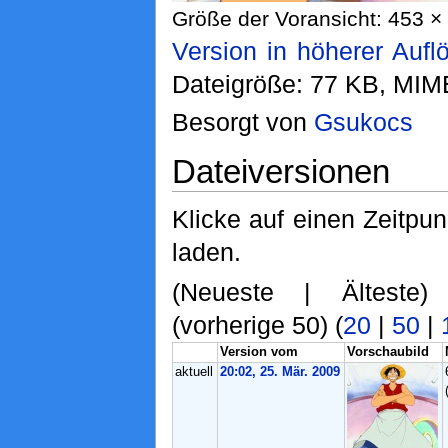
Größe der Voransicht: 453 × 
Version in höherer Aufl
Dateigröße: 77 KB, MIM
Besorgt von
Gsukocs
Dateiversionen
Klicke auf einen Zeitpu
laden.
(Neueste | Älteste)
(vorherige 50) (
20
|
50
|
Version vom
Vorschaubild
aktuell
20:02, 25. Mär. 2009