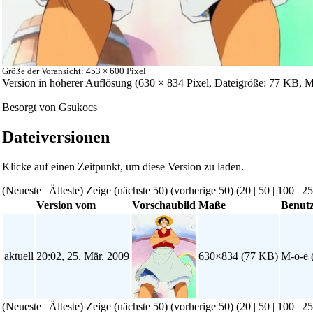
Größe der Voransicht: 453 × 600 Pixel
Version in höherer Auflösung
‎ (630 × 834 Pixel, Dateigröße: 77 KB,
Besorgt von
Gsukocs
Dateiversionen
Klicke auf einen Zeitpunkt, um diese Version zu laden.
(Neueste | Älteste) Zeige (nächste 50) (vorherige 50) (
20
|
50
|
100
|
25
Version vom
Vorschaubild
Maße
Benut
aktuell
20:02, 25. Mär. 2009
630×834
(77 KB)
M-o-e
(Neueste | Älteste) Zeige (nächste 50) (vorherige 50) (
20
|
50
|
100
|
25