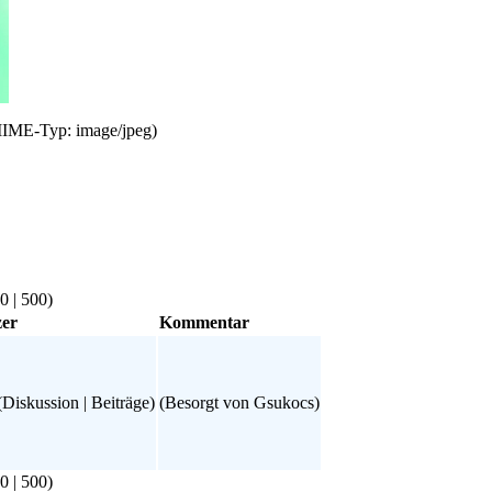
 MIME-Typ: image/jpeg)
0
|
500
)
zer
Kommentar
(
Diskussion
|
Beiträge
)
(Besorgt von
Gsukocs
)
0
|
500
)