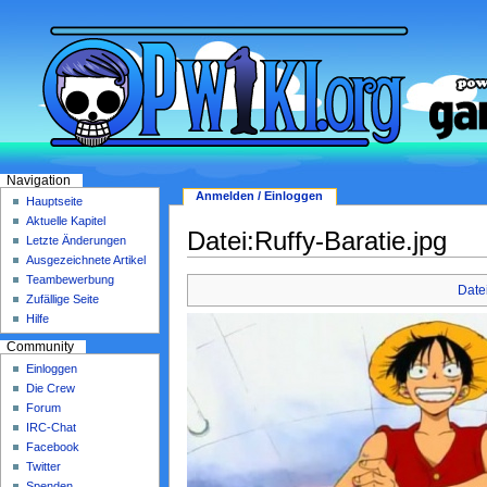
Navigation
Anmelden / Einloggen
Hauptseite
Aktuelle Kapitel
Datei:Ruffy-Baratie.jpg
Letzte Änderungen
Ausgezeichnete Artikel
Teambewerbung
Date
Zufällige Seite
Hilfe
Community
Einloggen
Die Crew
Forum
IRC-Chat
Facebook
Twitter
Spenden