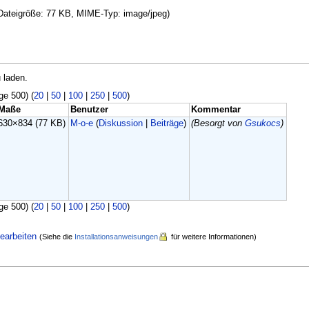
, Dateigröße: 77 KB, MIME-Typ: image/jpeg)
 laden.
ge 500) (
20
|
50
|
100
|
250
|
500
)
Maße
Benutzer
Kommentar
630×834
(77 KB)
M-o-e
(
Diskussion
|
Beiträge
)
(Besorgt von
Gsukocs
)
ge 500) (
20
|
50
|
100
|
250
|
500
)
earbeiten
(Siehe die
Installationsanweisungen
für weitere Informationen)