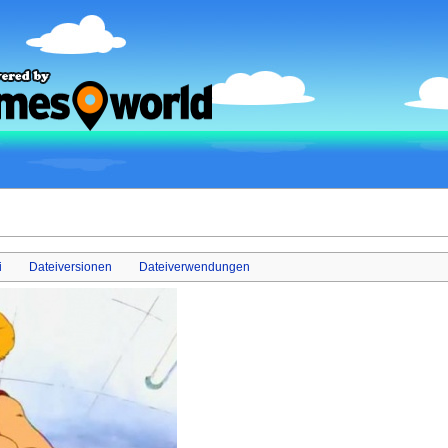
i
Dateiversionen
Dateiverwendungen