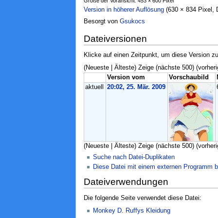
Größe der Voransicht: 453 × 600 Pixel
Version in höherer Auflösung
‎ (630 × 834 Pixel
Besorgt von
Gsukocs
Dateiversionen
Klicke auf einen Zeitpunkt, um diese Version zu
(Neueste | Älteste) Zeige (nächste 500) (vorheri
Version vom
Vorschaubild
aktuell
20:02, 25. Mär. 2009
(Neueste | Älteste) Zeige (nächste 500) (vorheri
Suche nach Datei-Duplikaten
Diese Datei mit einem externen Programm b
Dateiverwendungen
Die folgende Seite verwendet diese Datei:
Monkey D. Ruffys Kleidung