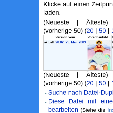
Klicke auf einen Zeitpu
laden.
(Neueste | Älteste)
(vorherige 50) (
20
|
50
|
Version vom
Vorschaubild
aktuell
20:02, 25. Mär. 2009
(Neueste | Älteste)
(vorherige 50) (
20
|
50
|
Suche nach Datei-Dupl
Diese Datei mit ein
bearbeiten
(Siehe die
In