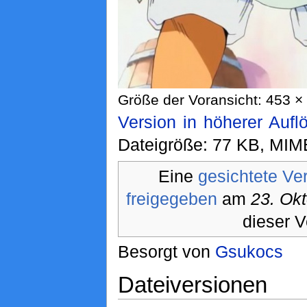
Größe der Voransicht: 453 × 
Version in höherer Aufl
Dateigröße: 77 KB, MIM
Eine
gesichtete Ve
freigegeben
am
23. Ok
dieser V
Besorgt von
Gsukocs
Dateiversionen