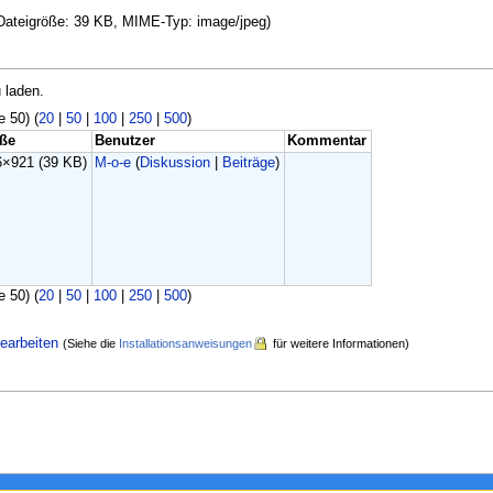
, Dateigröße: 39 KB, MIME-Typ: image/jpeg)
 laden.
e 50) (
20
|
50
|
100
|
250
|
500
)
ße
Benutzer
Kommentar
6×921
(39 KB)
M-o-e
(
Diskussion
|
Beiträge
)
e 50) (
20
|
50
|
100
|
250
|
500
)
earbeiten
(Siehe die
Installationsanweisungen
für weitere Informationen)