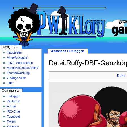
Navigation
Anmelden / Einloggen
Hauptseite
Aktuelle Kapitel
Datei:Ruffy-DBF-Ganzkörp
Letzte Änderungen
Ausgezeichnete Artikel
Teambewerbung
Datei
Zufällige Seite
Hilfe
Community
Einloggen
Die Crew
Forum
IRC-Chat
Facebook
Twitter
Spenden