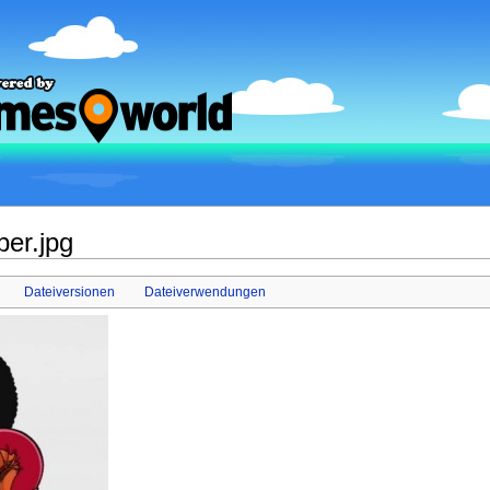
er.jpg
Dateiversionen
Dateiverwendungen