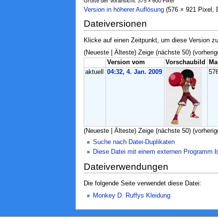
Größe der Voransicht: 375 × 600 Pixel
Version in höherer Auflösung
‎ (576 × 921 Pixel
Dateiversionen
Klicke auf einen Zeitpunkt, um diese Version zu
(Neueste | Älteste) Zeige (nächste 50) (vorherig
Version vom
Vorschaubild
Ma
aktuell
04:32, 4. Jan. 2009
57
(Neueste | Älteste) Zeige (nächste 50) (vorherig
Suche nach Datei-Duplikaten
Diese Datei mit einem externen Programm b
Dateiverwendungen
Die folgende Seite verwendet diese Datei:
Monkey D. Ruffys Kleidung