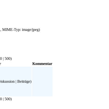
KB, MIME-Typ: image/jpeg)
0
|
500
)
r
Kommentar
iskussion
|
Beiträge
)
0
|
500
)