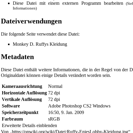
Diese Datei mit einem externen Programm bearbeiten
(Si
Informationen)
Dateiverwendungen
Die folgende Seite verwendet diese Datei:
Monkey D. Ruffys Kleidung
Metadaten
Diese Datei enthält weitere Informationen, die in der Regel von de
Originaldatei können einige Details verändert worden sein.
Diese Seite wurde zuletzt am 9. Januar 2009 um 17:58 Uhr geän
Kameraausrichtung
Normal
Horizontale Auflösung
72 dpi
Powered by
Computer-Base
.
Vertikale Auflösung
72 dpi
Datenschutz-Optionen
Software
Adobe Photoshop CS2 Windows
Speicherzeitpunkt
16:50, 9. Jan. 2009
Farbraum
sRGB
Erweiterte Details einblenden
Von „
https://opwiki.org/wiki/Datei:Ruffy-EniesLobby-Kleidung.jpg
“