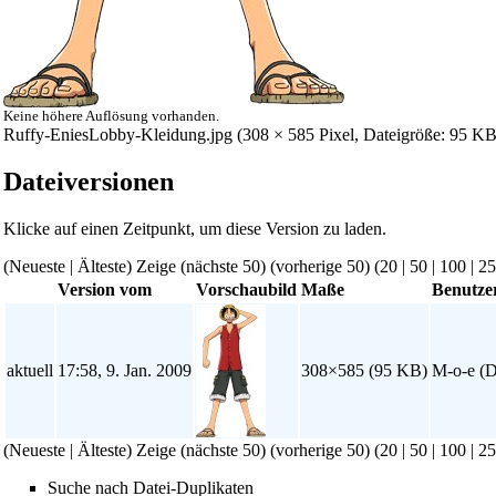
Keine höhere Auflösung vorhanden.
Ruffy-EniesLobby-Kleidung.jpg
‎ (308 × 585 Pixel, Dateigröße: 95 
Dateiversionen
Klicke auf einen Zeitpunkt, um diese Version zu laden.
(Neueste | Älteste) Zeige (nächste 50) (vorherige 50) (
20
|
50
|
100
|
25
Version vom
Vorschaubild
Maße
Benutze
aktuell
17:58, 9. Jan. 2009
308×585
(95 KB)
M-o-e
(
D
(Neueste | Älteste) Zeige (nächste 50) (vorherige 50) (
20
|
50
|
100
|
25
Suche nach Datei-Duplikaten