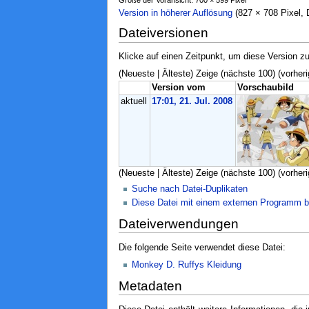
Version in höherer Auflösung
‎ (827 × 708 Pixel
Dateiversionen
Klicke auf einen Zeitpunkt, um diese Version zu
(Neueste | Älteste) Zeige (nächste 100) (vorheri
Version vom
Vorschaubild
aktuell
17:01, 21. Jul. 2008
(Neueste | Älteste) Zeige (nächste 100) (vorheri
Suche nach Datei-Duplikaten
Diese Datei mit einem externen Programm b
Dateiverwendungen
Die folgende Seite verwendet diese Datei:
Monkey D. Ruffys Kleidung
Metadaten