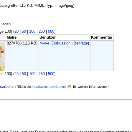
, Dateigröße: 115 KB, MIME-Typ: image/jpeg)
 laden.
ge 100) (
20
|
50
|
100
|
250
|
500
)
Maße
Benutzer
Kommentar
827×708
(115 KB)
M-o-e
(
Diskussion
|
Beiträge
)
ge 100) (
20
|
50
|
100
|
250
|
500
)
earbeiten
(Siehe die
Installationsanweisungen
für weitere Informationen)