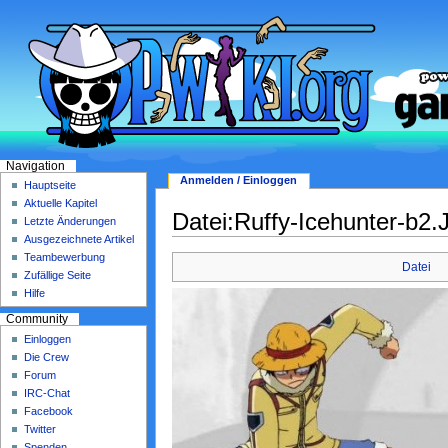
Navigation
Anmelden / Einloggen
Hauptseite
Aktuelle Kapitel
Datei:Ruffy-Icehunter-b2
Letzte Änderungen
Ausgezeichnete Artikel
Teambewerbung
Datei
Zufällige Seite
Hilfe
Community
Einloggen
Die Crew
Forum
IRC-Chat
Facebook
Twitter
Spenden