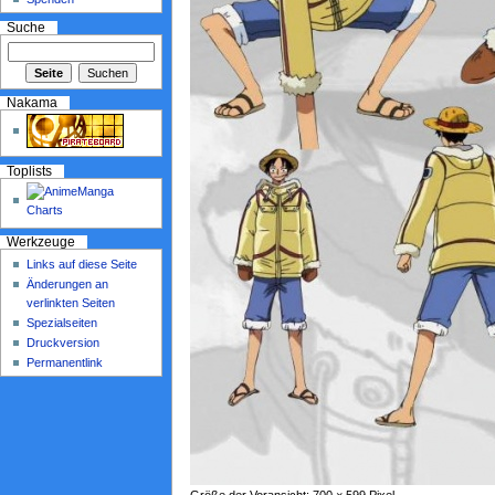
Suche
Nakama
Toplists
Werkzeuge
Links auf diese Seite
Änderungen an
verlinkten Seiten
Spezialseiten
Druckversion
Permanentlink
Größe der Voransicht: 700 × 599 Pixel