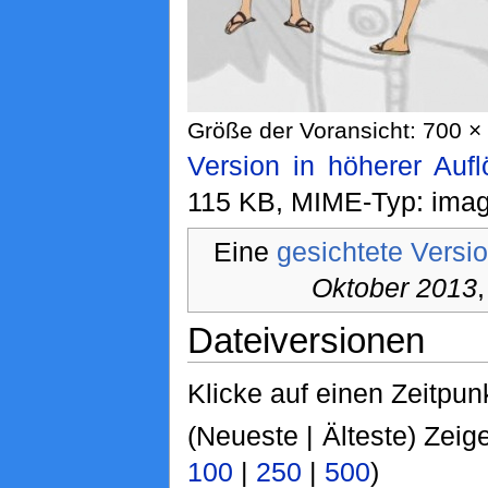
Größe der Voransicht: 700 × 
Version in höherer Auf
115 KB, MIME-Typ: imag
Eine
gesichtete Versi
Oktober 2013
Dateiversionen
Klicke auf einen Zeitpun
(Neueste | Älteste) Zeige
100
|
250
|
500
)