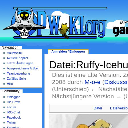
Navigation
Anmelden / Einloggen
Hauptseite
Aktuelle Kapitel
Datei:Ruffy-Iceh
Letzte Änderungen
Ausgezeichnete Artikel
Dies ist eine alte Version. 
Teambewerbung
Zufällige Seite
2008 durch
M-o-e
(
Diskuss
Hilfe
(Unterschied) ← Nächstälter
Community
Nächstjüngere Version → (
Einloggen
Die Crew
Forum
Datei
Dateiversi
IRC-Chat
Facebook
Twitter
Spenden