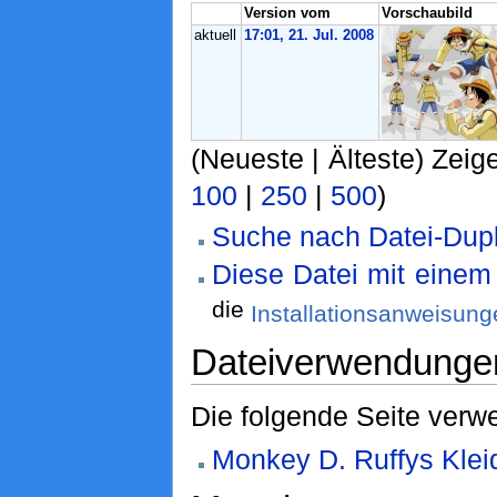
Version vom
Vorschaubild
aktuell
17:01, 21. Jul. 2008
(Neueste | Älteste) Zeige
100
|
250
|
500
)
Suche nach Datei-Dupl
Diese Datei mit einem
die
Installationsanweisung
Dateiverwendunge
Die folgende Seite verwe
Monkey D. Ruffys Klei