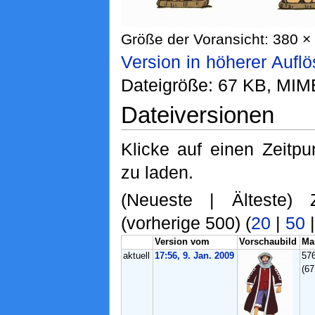
Größe der Voransicht: 380 × 
Version in höherer Aufl
Dateigröße: 67 KB, MIM
Dateiversionen
Klicke auf einen Zeitp
zu laden.
(Neueste | Älteste) 
(vorherige 500) (
20
|
50
Version vom
Vorschaubild
Ma
aktuell
17:56, 9. Jan. 2009
57
(6