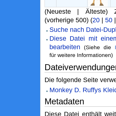
(Neueste | Älteste) 
(vorherige 500) (
20
|
50
Suche nach Datei-Dupl
Diese Datei mit ein
bearbeiten
(Siehe die
für weitere Informationen)
Dateiverwendunge
Die folgende Seite verwe
Monkey D. Ruffys Klei
Metadaten
Diese Datei enthält weit