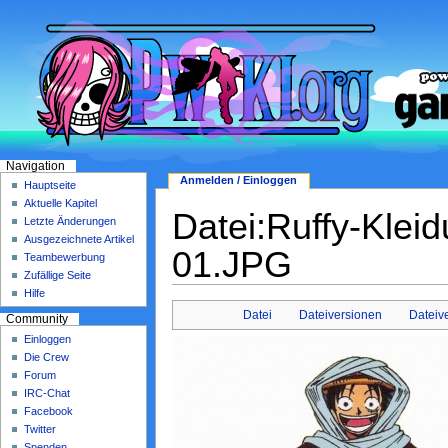
Navigation
Anmelden / Einloggen
Hauptseite
Aktuelle Kapitel
Datei:Ruffy-Klei
Letzte Änderungen
Ausgezeichnete Artikel
01.JPG
Teambewerbung
Zufällige Seite
Hilfe
Datei
Dateiversionen
Datei
Community
Einloggen
Die Crew
Forum
IRC-Chat
Facebook
Twitter
Spenden