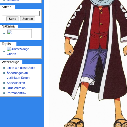
Suche
Nakama
Toplists
Werkzeuge
Links auf diese Seite
Änderungen an
verlinkten Seiten
Spezialseiten
Druckversion
Permanentlink