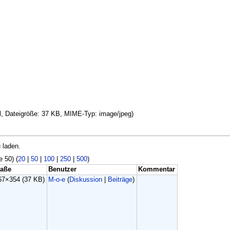
el, Dateigröße: 37 KB, MIME-Typ: image/jpeg)
 laden.
e 50) (
20
|
50
|
100
|
250
|
500
)
aße
Benutzer
Kommentar
67×354
(37 KB)
M-o-e
(
Diskussion
|
Beiträge
)