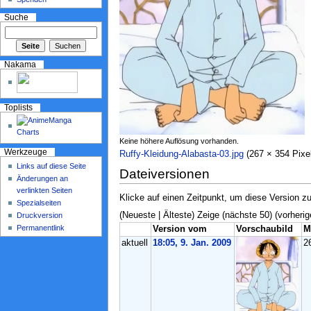
Suche
Nakama
Toplists
Keine höhere Auflösung vorhanden.
Werkzeuge
Ruffy-Kleidung-Alabasta-03.jpg
‎ (267 × 354 Pix
Links auf diese Seite
Dateiversionen
Änderungen an
verlinkten Seiten
Klicke auf einen Zeitpunkt, um diese Version zu
Spezialseiten
(Neueste | Älteste) Zeige (nächste 50) (vorherig
Druckversion
Permanentlink
Version vom
Vorschaubild
M
aktuell
18:05, 9. Jan. 2009
2