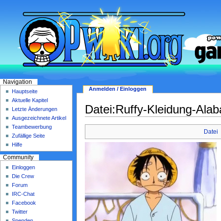
Navigation
Anmelden / Einloggen
Hauptseite
Aktuelle Kapitel
Datei:Ruffy-Kleidung-Alab
Letzte Änderungen
Ausgezeichnete Artikel
Teambewerbung
Datei
Zufällige Seite
Hilfe
Community
Einloggen
Die Crew
Forum
IRC-Chat
Facebook
Twitter
Spenden