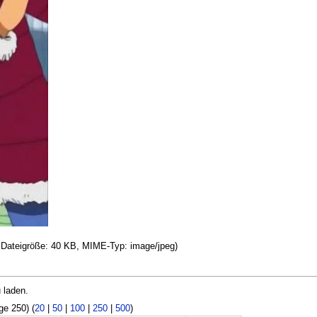
l, Dateigröße: 40 KB, MIME-Typ: image/jpeg)
 laden.
ge 250) (
20
|
50
|
100
|
250
|
500
)