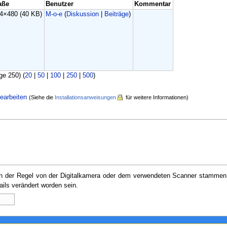
aße
Benutzer
Kommentar
44×480
(40 KB)
M-o-e
(
Diskussion
|
Beiträge
)
ge 250) (
20
|
50
|
100
|
250
|
500
)
earbeiten
(Siehe die
Installationsanweisungen
für weitere Informationen)
e in der Regel von der Digitalkamera oder dem verwendeten Scanner stammen
ails verändert worden sein.