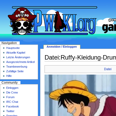
Navigation
Anmelden / Einloggen
Hauptseite
Aktuelle Kapitel
Datei:Ruffy-Kleidung-Dru
Letzte Änderungen
Ausgezeichnete Artikel
Teambewerbung
Datei
Zufällige Seite
Hilfe
Community
Einloggen
Die Crew
Forum
IRC-Chat
Facebook
Twitter
Spenden