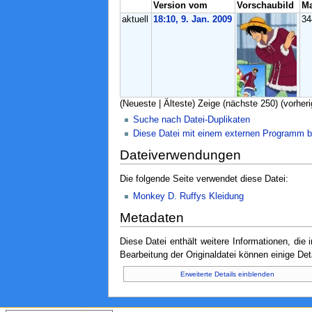
Version vom
Vorschaubild
M
aktuell
18:10, 9. Jan. 2009
3
(Neueste | Älteste) Zeige (nächste 250) (vorheri
Suche nach Datei-Duplikaten
Diese Datei mit einem externen Programm b
Dateiverwendungen
Die folgende Seite verwendet diese Datei:
Monkey D. Ruffys Kleidung
Metadaten
Diese Datei enthält weitere Informationen, di
Bearbeitung der Originaldatei können einige Det
Erweiterte Details einblenden