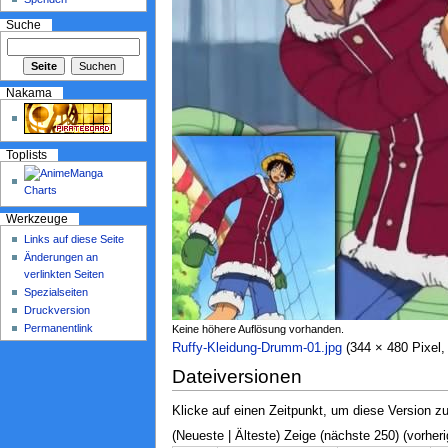
Suche
Nakama
Toplists
Werkzeuge
Links auf diese Seite
Änderungen an
verlinkten Seiten
Spezialseiten
Druckversion
Permanentlink
Keine höhere Auflösung vorhanden.
Ruffy-Kleidung-Drumm-01.jpg
‎ (344 × 480 Pixe
Dateiversionen
Klicke auf einen Zeitpunkt, um diese Version zu
(Neueste | Älteste) Zeige (nächste 250) (vorheri