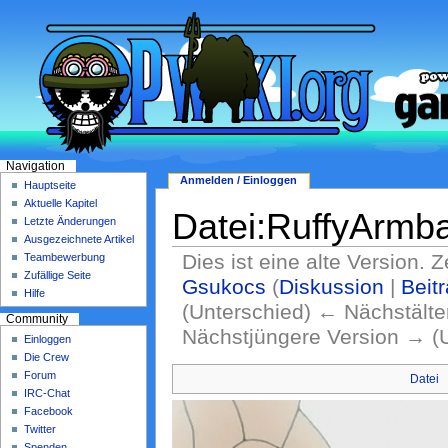
Navigation
Anmelden / Einloggen
Hauptseite
Aktuelle Kapitel
Datei:RuffyArmb
Letzte Änderungen
Ausgezeichnete Artikel
Dies ist eine alte Version. 
Teambewerbung
Zufällige Seite
Gsukocs
(
Diskussion
|
Beit
Hilfe
(Unterschied) ← Nächstälter
Community
Nächstjüngere Version → (
Einloggen
Die Crew
Forum
Datei
IRC-Chat
Facebook
Twitter
Spenden