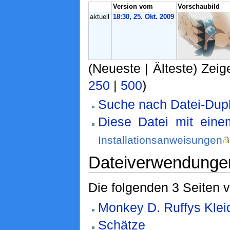
Version vom
Vorschaubild
aktuell
18:30, 25. Okt. 2009
(Neueste | Älteste) Zeig
250
|
500
)
Suche nach Datei-Dupl
Diese Datei mit eine
Installationsanweisungen
Dateiverwendunge
Die folgenden 3 Seiten 
Monkey D. Ruffys Klei
Schätze