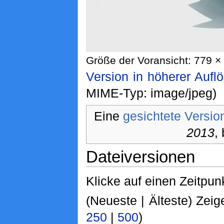
Größe der Voransicht: 779 × 
Version in höherer Aufl
MIME-Typ: image/jpeg)
Eine
gesichtete Versio
2013
,
Dateiversionen
Klicke auf einen Zeitpun
(Neueste | Älteste) Zeig
250
|
500
)