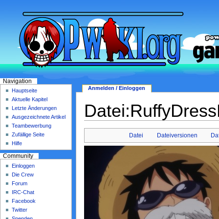
Navigation
Anmelden / Einloggen
Hauptseite
Aktuelle Kapitel
Datei:RuffyDress
Letzte Änderungen
Ausgezeichnete Artikel
Teambewerbung
Zufällige Seite
Datei
Dateiversionen
Da
Hilfe
Community
Einloggen
Die Crew
Forum
IRC-Chat
Facebook
Twitter
Spenden