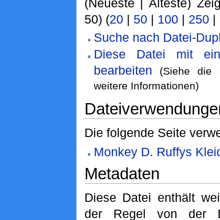
(Neueste | Älteste) Zei
50) (
20
|
50
|
100
|
250
|
Suche nach Datei-Dupl
Diese Datei mit ei
bearbeiten
(Siehe die
weitere Informationen)
Dateiverwendunge
Die folgende Seite verwe
Monkey D. Ruffys Klei
Metadaten
Diese Datei enthält wei
der Regel von der D